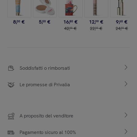
8
,
€
5
,
€
16
,
€
12
,
€
9
,
€
00
00
80
99
60
42
,
€
22
,
€
24
,
€
00
00
00
Soddisfatti o rimborsati
Le promesse di Privalia
A proposito del venditore
Pagamento sicuro al 100%