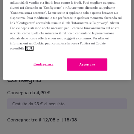
sull'attività di vendita e a fini di lotta contro le frodi. Puoi scegliere tra questi
diversi usi cliccando su "Configurare" o rifiutare tutto cliccando sul pulsante
"Continua senza accettare". Le tue scelte si applicano solo a questo browser e/o
dispositivo. Puoi modificare le tue preferenze in qualsiasi momento cliccando sul
link "Configurare" accessibile tramite il link "Informativa sulla privacy". Alcuni
baia
riviera
Cookie depositati sono anche necessari per il corretto funzionamento del nostro
servizio, come quelli che misurano il traffico o consentono la presentazione
adattata delle nostre offerte e non sono soggetti a consenso. Per ulteriori
informazioni sui Cookie, puoi consultare la nostra Politica sui Cookie
Venduto da
Bottega Verde S.R.L.
accessibile
QUI.
Configurare
Accettare
Consegna
Consegna da
4,90 €
Gratuita da 25 € di acquisto
Consegna: tra il
12/08
e il
15/08