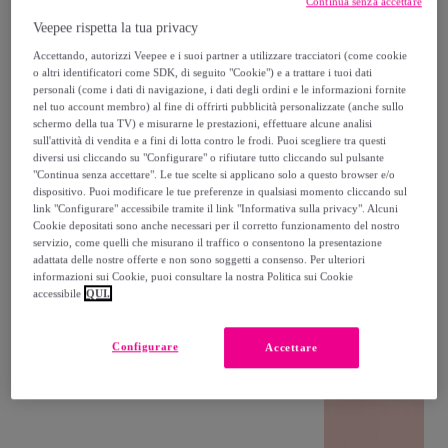
Continua senza accettare
Veepee rispetta la tua privacy
Accettando, autorizzi Veepee e i suoi partner a utilizzare tracciatori (come cookie
o altri identificatori come SDK, di seguito "Cookie") e a trattare i tuoi dati
personali (come i dati di navigazione, i dati degli ordini e le informazioni fornite
nel tuo account membro) al fine di offrirti pubblicità personalizzate (anche sullo
schermo della tua TV) e misurarne le prestazioni, effettuare alcune analisi
sull'attività di vendita e a fini di lotta contro le frodi. Puoi scegliere tra questi
diversi usi cliccando su "Configurare" o rifiutare tutto cliccando sul pulsante
"Continua senza accettare". Le tue scelte si applicano solo a questo browser e/o
dispositivo. Puoi modificare le tue preferenze in qualsiasi momento cliccando sul
link "Configurare" accessibile tramite il link "Informativa sulla privacy". Alcuni
Cookie depositati sono anche necessari per il corretto funzionamento del nostro
servizio, come quelli che misurano il traffico o consentono la presentazione
adattata delle nostre offerte e non sono soggetti a consenso. Per ulteriori
informazioni sui Cookie, puoi consultare la nostra Politica sui Cookie
accessibile
QUI.
Configurare
Accettare