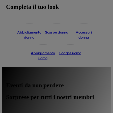
Completa il tuo look
Abbigliamento
Scarpe donna
Accessori
donna
donna
Abbigliamento
Scarpe uomo
uomo
Eventi da non perdere
Sorprese per tutti i nostri membri