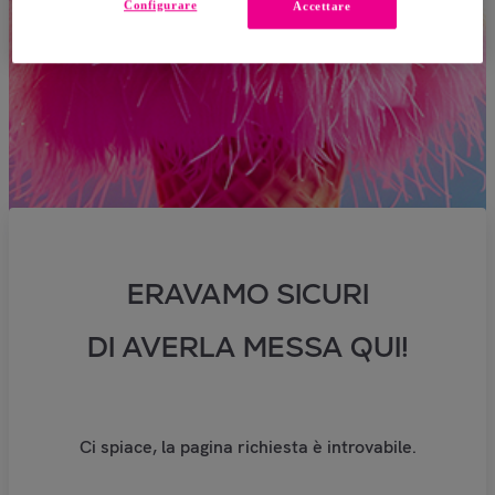
Configurare
Accettare
ERAVAMO SICURI
DI AVERLA MESSA QUI!
Ci spiace, la pagina richiesta è introvabile.