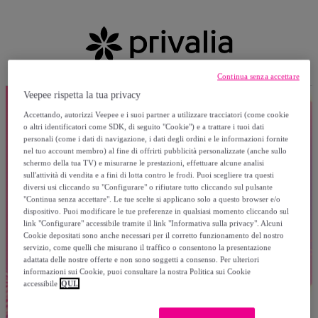
Continua senza accettare
Veepee rispetta la tua privacy
Accettando, autorizzi Veepee e i suoi partner a utilizzare tracciatori (come cookie
o altri identificatori come SDK, di seguito "Cookie") e a trattare i tuoi dati
personali (come i dati di navigazione, i dati degli ordini e le informazioni fornite
nel tuo account membro) al fine di offrirti pubblicità personalizzate (anche sullo
schermo della tua TV) e misurarne le prestazioni, effettuare alcune analisi
sull'attività di vendita e a fini di lotta contro le frodi. Puoi scegliere tra questi
diversi usi cliccando su "Configurare" o rifiutare tutto cliccando sul pulsante
"Continua senza accettare". Le tue scelte si applicano solo a questo browser e/o
dispositivo. Puoi modificare le tue preferenze in qualsiasi momento cliccando sul
link "Configurare" accessibile tramite il link "Informativa sulla privacy". Alcuni
Cookie depositati sono anche necessari per il corretto funzionamento del nostro
servizio, come quelli che misurano il traffico o consentono la presentazione
adattata delle nostre offerte e non sono soggetti a consenso. Per ulteriori
informazioni sui Cookie, puoi consultare la nostra Politica sui Cookie
accessibile
QUI.