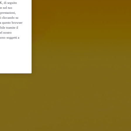
K, di seguito
te nel tuo
prestazioni,
si cliccando su
o a questo browser
ile tramite il
el nostro
sono soggetti a