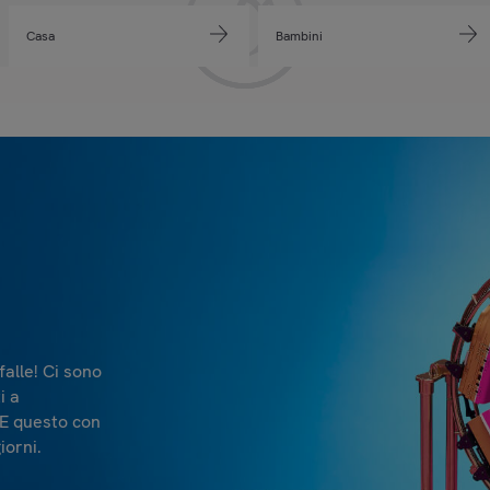
Casa
Bambini
falle! Ci sono
i a
 E questo con
iorni.