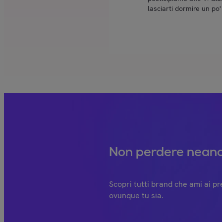
lasciarti dormire un po' 
Non perdere neanc
Scopri tutti brand che ami ai pre
ovunque tu sia.