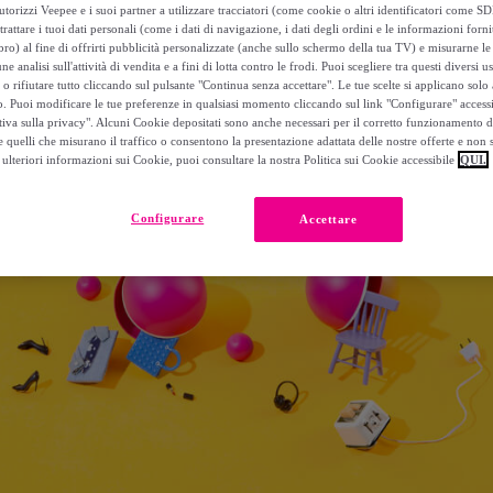
torizzi Veepee e i suoi partner a utilizzare tracciatori (come cookie o altri identificatori come SD
trattare i tuoi dati personali (come i dati di navigazione, i dati degli ordini e le informazioni forni
) al fine di offrirti pubblicità personalizzate (anche sullo schermo della tua TV) e misurarne le 
ne analisi sull'attività di vendita e a fini di lotta contro le frodi. Puoi scegliere tra questi diversi u
o rifiutare tutto cliccando sul pulsante "Continua senza accettare". Le tue scelte si applicano sol
o. Puoi modificare le tue preferenze in qualsiasi momento cliccando sul link "Configurare" accessib
tiva sulla privacy". Alcuni Cookie depositati sono anche necessari per il corretto funzionamento d
 quelli che misurano il traffico o consentono la presentazione adattata delle nostre offerte e non 
ulteriori informazioni sui Cookie, puoi consultare la nostra Politica sui Cookie accessibile
QUI.
Configurare
Accettare