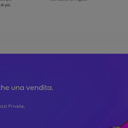
di più.
he una vendita.
zzi Privalia,