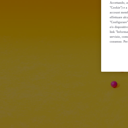
Accettando, au
"Cookie") e a 
account membro
effettuare alcu
"Configurare" 
e/o dispositiv
link "Informa
servizio, come
consenso. Per 