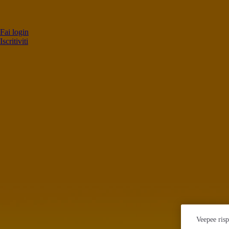
Fai login
Iscritiviti
Veepee risp