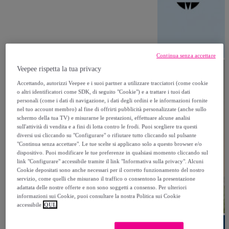
Continua senza accettare
Veepee rispetta la tua privacy
Accettando, autorizzi Veepee e i suoi partner a utilizzare tracciatori (come cookie
o altri identificatori come SDK, di seguito "Cookie") e a trattare i tuoi dati
personali (come i dati di navigazione, i dati degli ordini e le informazioni fornite
nel tuo account membro) al fine di offrirti pubblicità personalizzate (anche sullo
schermo della tua TV) e misurarne le prestazioni, effettuare alcune analisi
sull'attività di vendita e a fini di lotta contro le frodi. Puoi scegliere tra questi
diversi usi cliccando su "Configurare" o rifiutare tutto cliccando sul pulsante
"Continua senza accettare". Le tue scelte si applicano solo a questo browser e/o
dispositivo. Puoi modificare le tue preferenze in qualsiasi momento cliccando sul
link "Configurare" accessibile tramite il link "Informativa sulla privacy". Alcuni
Cookie depositati sono anche necessari per il corretto funzionamento del nostro
servizio, come quelli che misurano il traffico o consentono la presentazione
adattata delle nostre offerte e non sono soggetti a consenso. Per ulteriori
informazioni sui Cookie, puoi consultare la nostra Politica sui Cookie
accessibile
QUI.