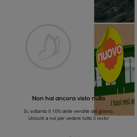
Non hai ancora visto nulla
Ci si 
Sì, soltanto il 10% delle vendite del giorno.
S
Unisciti a noi per vedere tutto il resto!
s