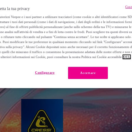
Cont
etta la tua privacy
torizzi Veepee e i suoi partner a utilizzare tracciatori (come cookie o altri identificatori come SD
Privalia tante proposte a prezzi imperdibili
trattare i tuoi dati personali (come i dati di navigazione, i dati degli ordini e le informazioni forni
) al fine di offrirti pubblicità personalizzate (anche sullo schermo della tua TV) e misurarne le 
ne analisi sull'attività di vendita e a fini di lotta contro le frodi. Puoi scegliere tra questi diversi u
giornata di lavoro e svolgere un’attività che ci fa stare bene è
o rifiutare tutto cliccando sul pulsante "Continua senza accettare". Le tue scelte si applicano sol
o. Puoi modificare le tue preferenze in qualsiasi momento cliccando sul link "Configurare" accessib
te migliori: che tu stia cercando abbigliamento tecnico per le t
tiva sulla privacy". Alcuni Cookie depositati sono anche necessari per il corretto funzionamento d
e passioni con gli amici, su Privalia potrai trovare i migliori bran
 quelli che misurano il traffico o consentono la presentazione adattata delle nostre offerte e non 
ulteriori informazioni sui Cookie, puoi consultare la nostra Politica sui Cookie accessibile
QUI.
Configurare
Accettare