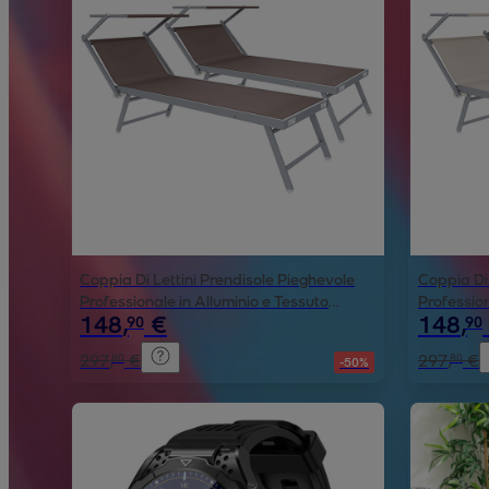
Coppia Di Lettini Prendisole Pieghevole
Coppia Di 
Professionale in Alluminio e Tessuto
Profession
148
,
€
148
,
90
90
Textilene Tettuccio Parasole Sdraio Mare
Textilene
Spiaggia 182x60x38 cm Tortora
Spiaggia 
297
,
€
297
,
€
80
80
-50%