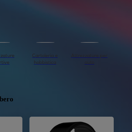
gliamento sportivo fondato nel 1959.
ivo e streetwear, oggi il marchio è
iscono comfort, moda e tradizione
zzature
Cartoleria e
Attrezzature per
rtive
hobbistica
auto
ibero