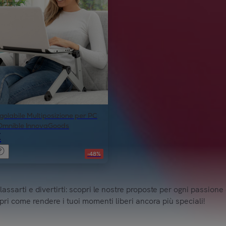
golabile Multiposizione per PC
 Omnible InnovaGoods
€
-48%
ssarti e divertirti: scopri le nostre proposte per ogni passione
opri come rendere i tuoi momenti liberi ancora più speciali!