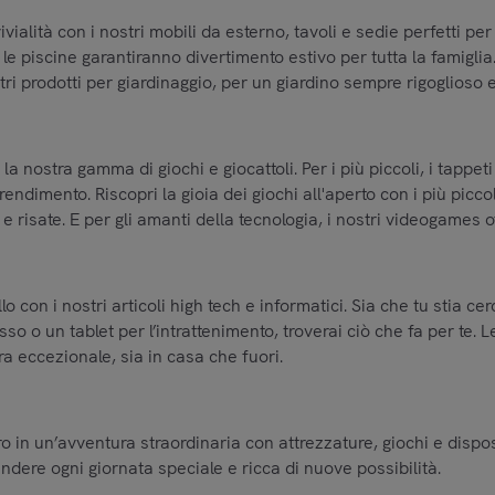
ivialità con i nostri mobili da esterno, tavoli e sedie perfetti pe
e piscine garantiranno divertimento estivo per tutta la famiglia. R
tri prodotti per giardinaggio, per un giardino sempre rigoglioso e
la nostra gamma di giochi e giocattoli. Per i più piccoli, i tappe
ndimento. Riscopri la gioia dei giochi all'aperto con i più picco
 e risate. E per gli amanti della tecnologia, i nostri videogames o
lo con i nostri articoli high tech e informatici. Sia che tu stia
o un tablet per l’intrattenimento, troverai ciò che fa per te. L
a eccezionale, sia in casa che fuori.
ero in un’avventura straordinaria con attrezzature, giochi e disp
endere ogni giornata speciale e ricca di nuove possibilità.