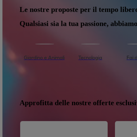
Le nostre proposte per il tempo liber
Qualsiasi sia la tua passione, abbiamo
Giardino e Animali
Tecnologia
Fai 
Approfitta delle nostre offerte esclus