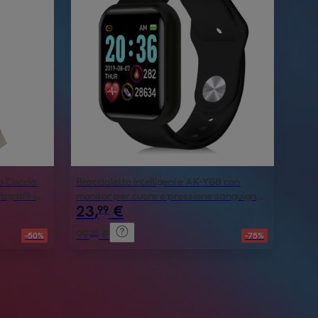
o Cuccia
Braccialetto intelligente AK-Y68 con
agraffi in
monitor per cuore e pressione sanguigna
23
,
€
99
Pressure
99
,
€
00
-50%
-75%