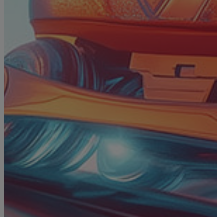
Fino a
lunedì 10 agosto 2026 04
L'originalità rimane un segno distintivo 
significativo del carisma del brand italia
di prodotti completi di qualità e sicurez
equivale alla potenzialità delle tecnolog