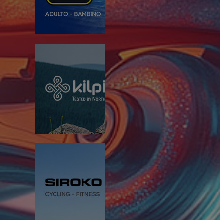
:00
del nome Cressi. L'indicatore più
no è lo sviluppo e il sostegno di linee
za. La forza del marchio Cressi
ie condivise.