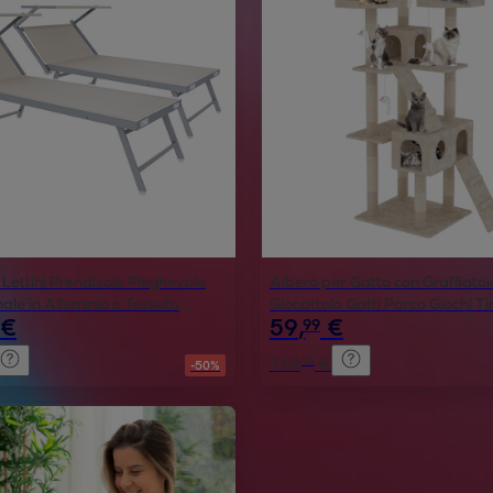
Lettini Prendisole Pieghevole
Albero per Gatto con Graffiatoi
ale in Alluminio e Tessuto
Giocattolo Gatti Parco Giochi Tir
€
59
,
€
99
 Tettuccio Parasole Sdraio Mare
Sisal Naturale 170 x 49 x 49 cm
182x60x38 cm Beige
119
,
€
98
-50%