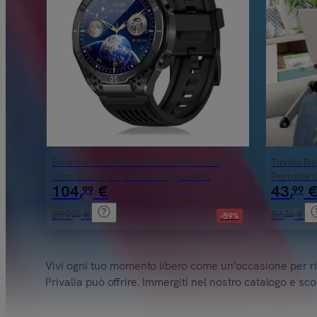
Smartwatch JA01. Monitor dell'acido
Tavolo Re
urico e dei lipidi, monitoraggio della
Portatile
104
,
€
43
,
99
99
glicemia, elettrocardiogramma ECG,
composizione corporea.
259
,
€
86
,
€
00
16
-59%
Vivi ogni tuo momento libero come un’occasione per rila
Privalia può offrire. Immergiti nel nostro catalogo e sc