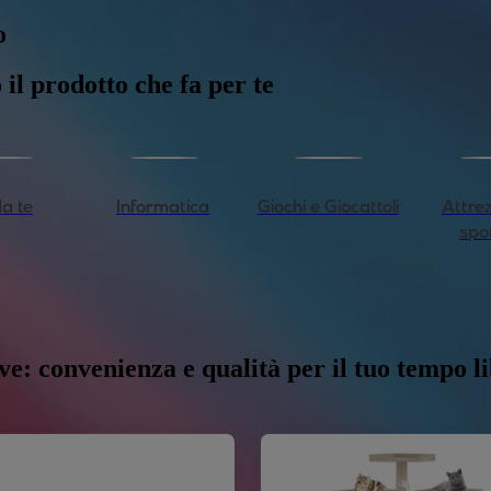
o
Ellesse è un marchio italiano di abbi
 il prodotto che fa per te
Noto per la sua fusione tra stile sport
celebre per le sue collezioni che un
atletica.
da te
Informatica
Giochi e Giocattoli
Attre
spo
ive: convenienza e qualità per il tuo tempo l