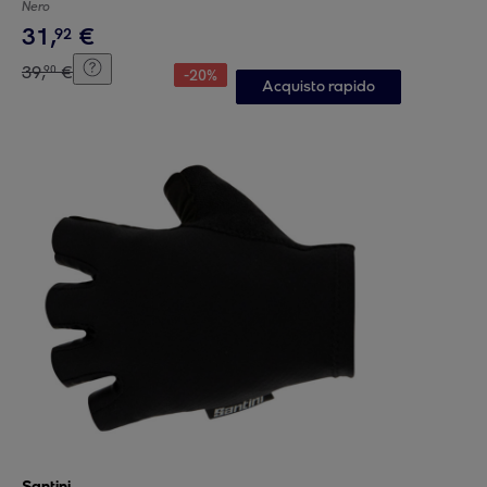
Nero
31
,
€
92
39
,
€
90
-
20
%
Acquisto rapido
Santini