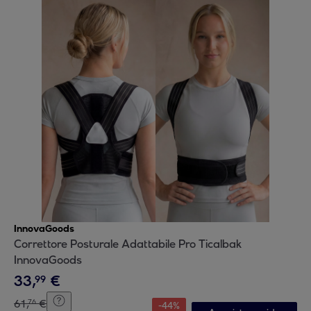
InnovaGoods
Correttore Posturale Adattabile Pro Ticalbak
InnovaGoods
33
,
€
99
61
,
€
76
-
44
%