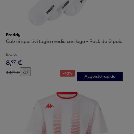
Freddy
Calzini sportivi taglio medio con logo - Pack da 3 paia
Bianco
8
,
€
97
14
,
€
95
-
40
%
Acquisto rapido