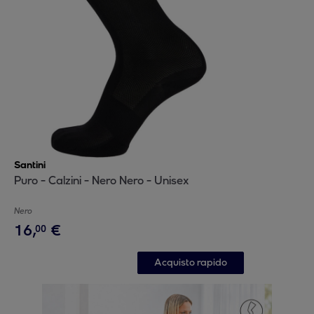
Santini
Puro - Calzini - Nero Nero - Unisex
Nero
16
,
€
00
Acquisto rapido