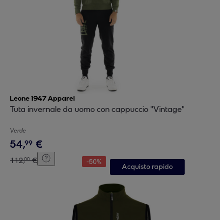
Leone 1947 Apparel
Tuta invernale da uomo con cappuccio "Vintage"
Verde
54
,
€
99
112
,
€
00
-
50
%
Acquisto rapido