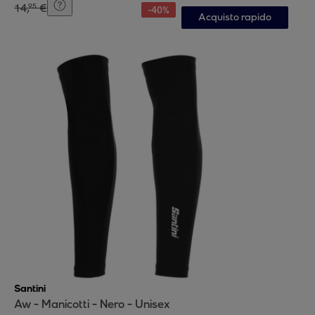
14
,
€
95
-
40
%
Acquisto rapido
Santini
Aw - Manicotti - Nero - Unisex