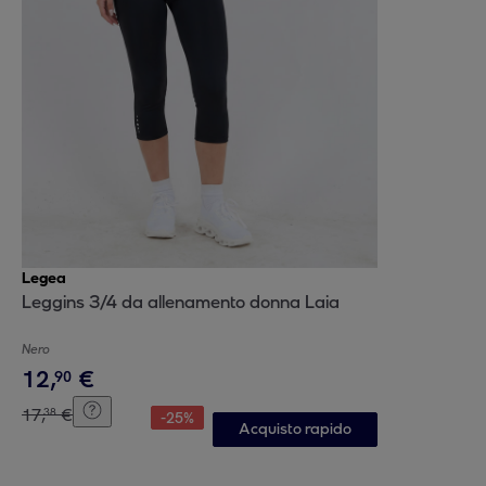
Legea
Leggins 3/4 da allenamento donna Laia
Nero
12
,
€
90
17
,
€
38
-
25
%
Acquisto rapido