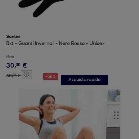
Santini
Bxt - Guanti Invernali - Nero Rosso - Unisex
Nero
30
,
€
00
60
,
€
00
-
50
%
Acquisto rapido