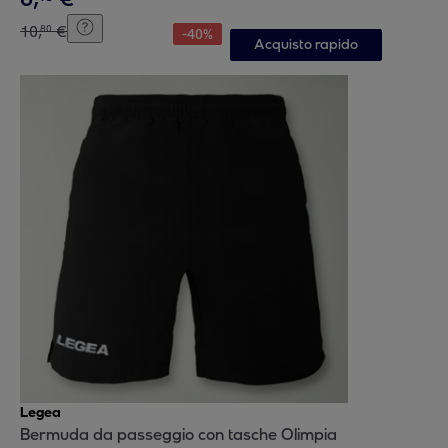
10
,
€
80
-
40
%
Acquisto rapido
Legea
Bermuda da passeggio con tasche Olimpia