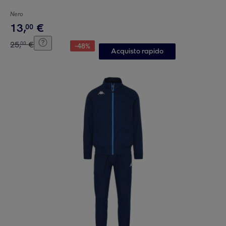
Nero
13
,
€
00
25
,
€
00
-
48
%
Acquisto rapido