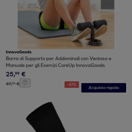
InnovaGoods
Barra di Supporto per Addominali con Ventosa e
Manuale per gli Esercizi CoreUp InnovaGoods
25
,
€
99
49
,
€
56
-
47
%
Acquisto rapido