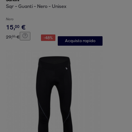
Sqr - Guanti - Nero - Unisex
Nero
15
,
€
00
29
,
€
00
-
48
%
Acquisto rapido