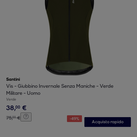
Santini
Vis - Giubbino Invernale Senza Maniche - Verde
Militare - Uomo
Verde
38
,
€
00
75
,
€
00
-
49
%
Acquisto rapido