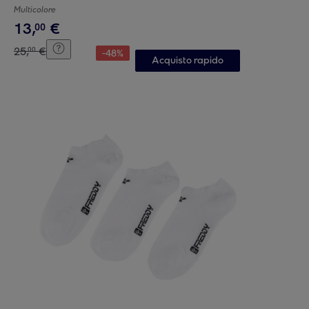
Multicolore
13
,
€
00
25
,
€
00
-
48
%
Acquisto rapido