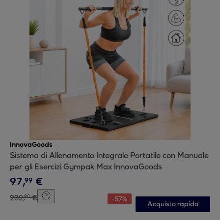
InnovaGoods
Sistema di Allenamento Integrale Portatile con Manuale
per gli Esercizi Gympak Max InnovaGoods
97
,
€
99
232
,
€
90
-
57
%
Acquisto rapido