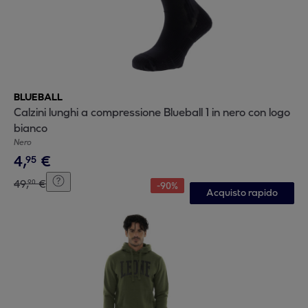
BLUEBALL
Calzini lunghi a compressione Blueball 1 in nero con logo
bianco
Nero
4
,
€
95
49
,
€
90
-
90
%
Acquisto rapido