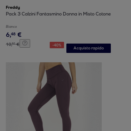
Freddy
Pack 3 Calzini Fantasmino Donna in Misto Cotone
Bianco
6
,
€
48
10
,
€
80
-
40
%
Acquisto rapido