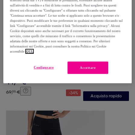
schermo della tua TV) e misurarne le prestazioni, effettuare alcune analisi
sull'attività di vendita e a fini di lotta contro le frodi. Puoi scegliere tra questi
diversi usi cliccando su "Configurare" o rifiutare tutto cliccando sul pulsante
"Continua senza accettare". Le tue scelte si applicano solo a questo browser e/o
dispositivo. Puoi modificare le tue preferenze in qualsiasi momento cliccando sul
link "Configurare" accessibile tramite il link "Informativa sulla privacy". Alcuni
Cookie depositati sono anche necessari per il corretto funzionamento del nostro
servizio, come quelli che misurano il traffico o consentono la presentazione
adattata delle nostre offerte e non sono soggetti a consenso. Per ulteriori
informazioni sui Cookie, puoi consultare la nostra Politica sui Cookie
accessibile
QUI.
KAPPA
Kappa - Tuta sportiva Uomo Bianco - KAPPA4SOCCER
NASTECO
Configurare
Accettare
Bianco
44
,
€
99
69
,
€
00
-
34
%
Acquisto rapido