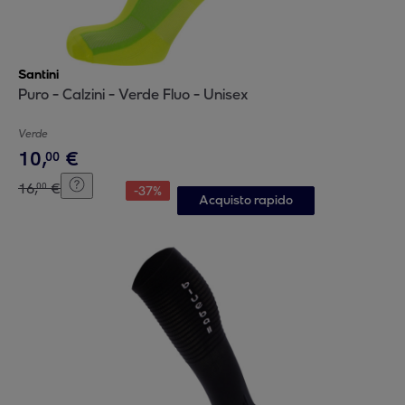
Santini
Puro - Calzini - Verde Fluo - Unisex
Verde
10
,
€
00
16
,
€
00
-
37
%
Acquisto rapido