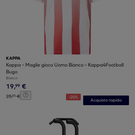
KAPPA
Kappa - Maglie gioco Uomo Bianco - Kappa4Football
Bugo
Bianco
19
,
€
99
25
,
€
00
-
20
%
Acquisto rapido