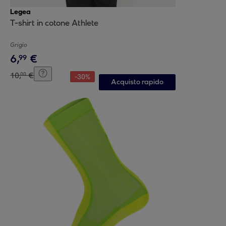
Legea
T-shirt in cotone Athlete
Grigio
6
,
€
99
10
,
€
00
-
30
%
Acquisto rapido