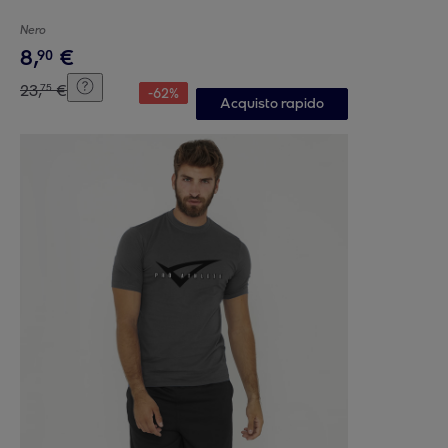
Nero
8
,
€
90
23
,
€
75
-
62
%
Acquisto rapido