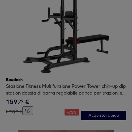
Boudech
Stazione Fitness Multifunzione Power Tower chin-up dip
station dotata di barra regolabile panca per trazioni e
addominali
159
,
€
99
599
,
€
99
-
73
%
Acquisto rapido