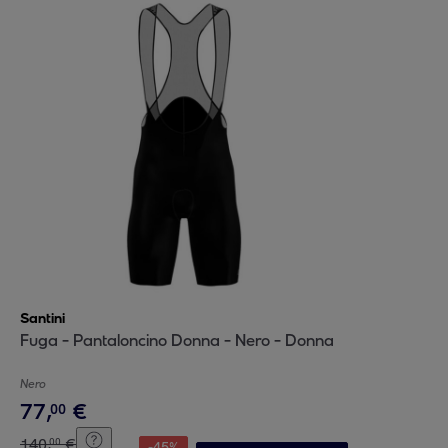
Santini
Fuga - Pantaloncino Donna - Nero - Donna
Nero
77
,
€
00
140
,
€
00
-
45
%