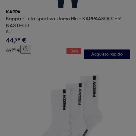
KAPPA
Kappa - Tuta sportiva Uomo Blu - KAPPA4SOCCER
NASTECO
Blu
44
,
€
99
69
,
€
00
-
34
%
Acquisto rapido