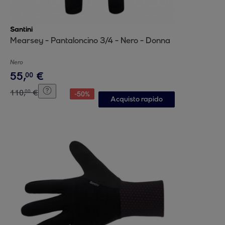
Santini
Mearsey - Pantaloncino 3/4 - Nero - Donna
Nero
55
,
€
00
110
,
€
00
-
50
%
Acquisto rapido