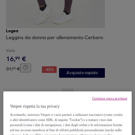
Legea
Leggins da donna per allenamento Cerbero
Viola
16
,
€
99
31
,
€
00
-
45
%
Acquisto rapido
Continua senza accettare
Veepee rispetta la tua privacy
Accettando, autorizzi Veepee e i suoi partner a utilizzare tracciatori (come cookie
o altri identificatori come SDK, di seguito "Cookie") e a trattare i tuoi dati
personali (come i dati di navigazione, i dati degli ordini e le informazioni fornite
nel tuo account membro) al fine di offrirti pubblicità personalizzate (anche sullo