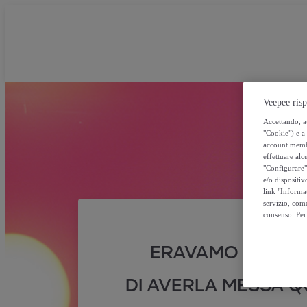
Veepee risp
Accettando, au
"Cookie") e a 
account membro
effettuare alcu
"Configurare" 
e/o dispositiv
link "Informa
servizio, come
consenso. Per 
ERAVAMO SICURI
DI AVERLA MESSA QU