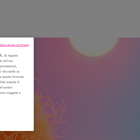
inua senza accettare
K, di seguito
te nel tuo
prestazioni,
si cliccando su
o a questo browser
ile tramite il
el nostro
sono soggetti a