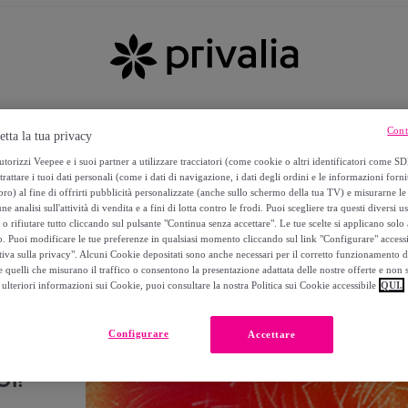
Cont
etta la tua privacy
torizzi Veepee e i suoi partner a utilizzare tracciatori (come cookie o altri identificatori come SD
trattare i tuoi dati personali (come i dati di navigazione, i dati degli ordini e le informazioni forni
) al fine di offrirti pubblicità personalizzate (anche sullo schermo della tua TV) e misurarne le 
ne analisi sull'attività di vendita e a fini di lotta contro le frodi. Puoi scegliere tra questi diversi u
o rifiutare tutto cliccando sul pulsante "Continua senza accettare". Le tue scelte si applicano sol
o. Puoi modificare le tue preferenze in qualsiasi momento cliccando sul link "Configurare" accessib
tiva sulla privacy". Alcuni Cookie depositati sono anche necessari per il corretto funzionamento d
 quelli che misurano il traffico o consentono la presentazione adattata delle nostre offerte e non 
ulteriori informazioni sui Cookie, puoi consultare la nostra Politica sui Cookie accessibile
QUI.
Configurare
Accettare
I!