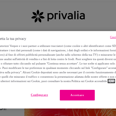
Cont
etta la tua privacy
torizzi Veepee e i suoi partner a utilizzare tracciatori (come cookie o altri identificatori come SD
trattare i tuoi dati personali (come i dati di navigazione, i dati degli ordini e le informazioni forni
) al fine di offrirti pubblicità personalizzate (anche sullo schermo della tua TV) e misurarne le 
ne analisi sull'attività di vendita e a fini di lotta contro le frodi. Puoi scegliere tra questi diversi u
o rifiutare tutto cliccando sul pulsante "Continua senza accettare". Le tue scelte si applicano sol
o. Puoi modificare le tue preferenze in qualsiasi momento cliccando sul link "Configurare" accessib
tiva sulla privacy". Alcuni Cookie depositati sono anche necessari per il corretto funzionamento d
 quelli che misurano il traffico o consentono la presentazione adattata delle nostre offerte e non 
ulteriori informazioni sui Cookie, puoi consultare la nostra Politica sui Cookie accessibile
QUI.
Configurare
Accettare
I!