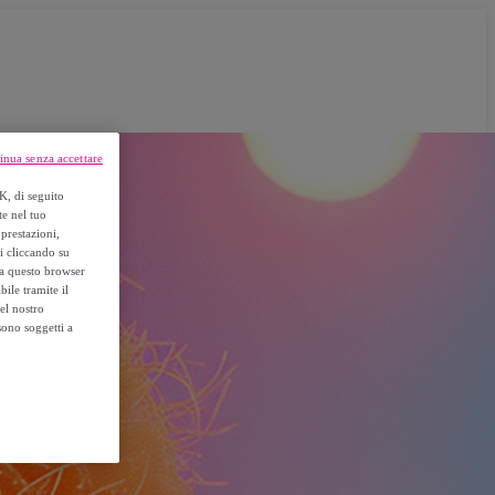
inua senza accettare
K, di seguito
te nel tuo
prestazioni,
si cliccando su
o a questo browser
ile tramite il
el nostro
sono soggetti a