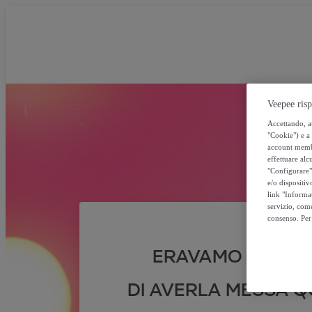
Veepee risp
Accettando, au
"Cookie") e a 
account membro
effettuare alcu
"Configurare" 
e/o dispositiv
link "Informa
servizio, come
consenso. Per 
ERAVAMO SICURI
DI AVERLA MESSA QU