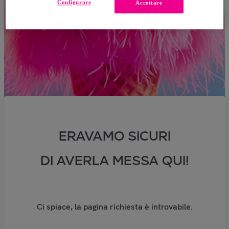
Configurare
Accettare
ERAVAMO SICURI
DI AVERLA MESSA QUI!
Ci spiace, la pagina richiesta è introvabile.