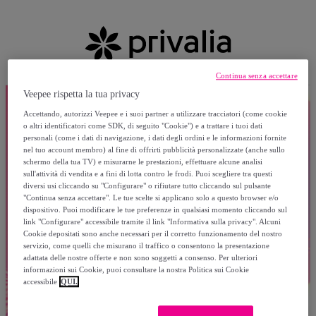
Continua senza accettare
Veepee rispetta la tua privacy
Accettando, autorizzi Veepee e i suoi partner a utilizzare tracciatori (come cookie
o altri identificatori come SDK, di seguito "Cookie") e a trattare i tuoi dati
personali (come i dati di navigazione, i dati degli ordini e le informazioni fornite
nel tuo account membro) al fine di offrirti pubblicità personalizzate (anche sullo
schermo della tua TV) e misurarne le prestazioni, effettuare alcune analisi
sull'attività di vendita e a fini di lotta contro le frodi. Puoi scegliere tra questi
diversi usi cliccando su "Configurare" o rifiutare tutto cliccando sul pulsante
"Continua senza accettare". Le tue scelte si applicano solo a questo browser e/o
dispositivo. Puoi modificare le tue preferenze in qualsiasi momento cliccando sul
link "Configurare" accessibile tramite il link "Informativa sulla privacy". Alcuni
Cookie depositati sono anche necessari per il corretto funzionamento del nostro
servizio, come quelli che misurano il traffico o consentono la presentazione
adattata delle nostre offerte e non sono soggetti a consenso. Per ulteriori
informazioni sui Cookie, puoi consultare la nostra Politica sui Cookie
accessibile
QUI.