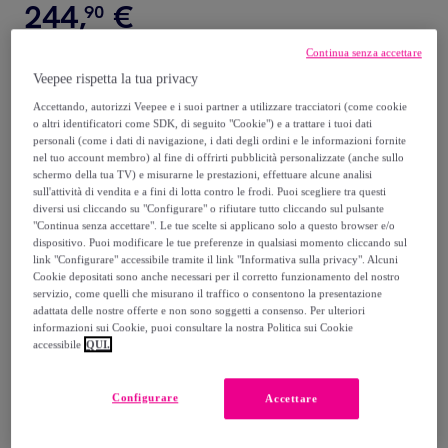
244
,
€
90
Continua senza accettare
489
,
€
80
Veepee rispetta la tua privacy
-
50
%
Accettando, autorizzi Veepee e i suoi partner a utilizzare tracciatori (come cookie
Venduto da
Megaofferte.net
o altri identificatori come SDK, di seguito "Cookie") e a trattare i tuoi dati
personali (come i dati di navigazione, i dati degli ordini e le informazioni fornite
nel tuo account membro) al fine di offrirti pubblicità personalizzate (anche sullo
schermo della tua TV) e misurarne le prestazioni, effettuare alcune analisi
sull'attività di vendita e a fini di lotta contro le frodi. Puoi scegliere tra questi
diversi usi cliccando su "Configurare" o rifiutare tutto cliccando sul pulsante
Consegna
"Continua senza accettare". Le tue scelte si applicano solo a questo browser e/o
dispositivo. Puoi modificare le tue preferenze in qualsiasi momento cliccando sul
link "Configurare" accessibile tramite il link "Informativa sulla privacy". Alcuni
Spedizione gratuita
Cookie depositati sono anche necessari per il corretto funzionamento del nostro
servizio, come quelli che misurano il traffico o consentono la presentazione
adattata delle nostre offerte e non sono soggetti a consenso. Per ulteriori
Consegna: tra il
13/08
e il
16/08
informazioni sui Cookie, puoi consultare la nostra Politica sui Cookie
accessibile
QUI.
Come funziona?
Configurare
Accettare