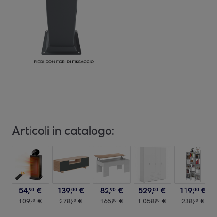
Articoli in catalogo:
54
,
€
139
,
€
82
,
€
529
,
€
119
,
€
90
00
90
00
00
109
,
€
278
,
€
165
,
€
1
.
058
,
€
238
,
€
80
00
80
00
00