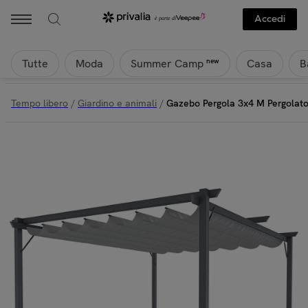
Accedi
Tutte
Moda
Casa
B
new
Summer Camp
Tempo libero
/
Giardino e animali
/
Gazebo Pergola 3x4 M Pergolato C