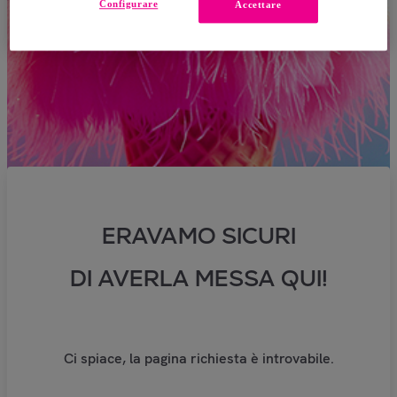
Configurare
Accettare
ERAVAMO SICURI
DI AVERLA MESSA QUI!
Ci spiace, la pagina richiesta è introvabile.