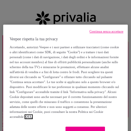
Continua senza accettare
Veepee rispetta la tua privacy
Accettando, autorizzi Veepee e i suoi partner a utilizzare tracciatori (come cookie
o altri identificatori come SDK, di seguito "Cookie") e a trattare i tuoi dati
personali (come i dati di navigazione, i dati degli ordini e le informazioni fornite
nel tuo account membro) al fine di offrirti pubblicità personalizzate (anche sullo
schermo della tua TV) e misurarne le prestazioni, effettuare alcune analisi
sull'attività di vendita e a fini di lotta contro le frodi. Puoi scegliere tra questi
diversi usi cliccando su "Configurare" o rifiutare tutto cliccando sul pulsante
"Continua senza accettare". Le tue scelte si applicano solo a questo browser e/o
dispositivo. Puoi modificare le tue preferenze in qualsiasi momento cliccando sul
link "Configurare" accessibile tramite il link "Informativa sulla privacy". Alcuni
Cookie depositati sono anche necessari per il corretto funzionamento del nostro
servizio, come quelli che misurano il traffico o consentono la presentazione
adattata delle nostre offerte e non sono soggetti a consenso. Per ulteriori
informazioni sui Cookie, puoi consultare la nostra Politica sui Cookie
accessibile
QUI.