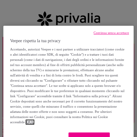
Continua senza accettare
Veepee rispetta la tua privacy
Accettando, autorizzi Veepee e i suoi partner a utilizzare tracciatori (come cookie
o altri identificatori come SDK, di seguito "Cookie") e a trattare i tuoi dati
personali (come i dati di navigazione, i dati degli ordini e le informazioni fornite
nel tuo account membro) al fine di offrirti pubblicità personalizzate (anche sullo
schermo della tua TV) e misurarne le prestazioni, effettuare alcune analisi
sull'attività di vendita e a fini di lotta contro le frodi. Puoi scegliere tra questi
diversi usi cliccando su "Configurare" o rifiutare tutto cliccando sul pulsante
"Continua senza accettare". Le tue scelte si applicano solo a questo browser e/o
dispositivo. Puoi modificare le tue preferenze in qualsiasi momento cliccando sul
link "Configurare" accessibile tramite il link "Informativa sulla privacy". Alcuni
Cookie depositati sono anche necessari per il corretto funzionamento del nostro
servizio, come quelli che misurano il traffico o consentono la presentazione
adattata delle nostre offerte e non sono soggetti a consenso. Per ulteriori
informazioni sui Cookie, puoi consultare la nostra Politica sui Cookie
accessibile
QUI.