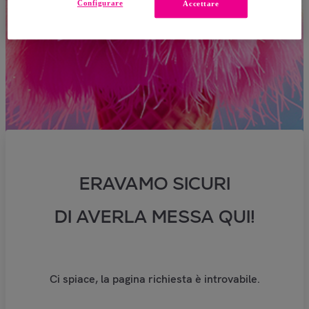
Configurare
Accettare
ERAVAMO SICURI
DI AVERLA MESSA QUI!
Ci spiace, la pagina richiesta è introvabile.