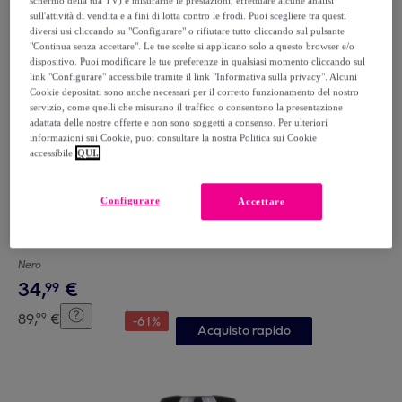
schermo della tua TV) e misurarne le prestazioni, effettuare alcune analisi
sull'attività di vendita e a fini di lotta contro le frodi. Puoi scegliere tra questi
diversi usi cliccando su "Configurare" o rifiutare tutto cliccando sul pulsante
"Continua senza accettare". Le tue scelte si applicano solo a questo browser e/o
dispositivo. Puoi modificare le tue preferenze in qualsiasi momento cliccando sul
link "Configurare" accessibile tramite il link "Informativa sulla privacy". Alcuni
Cookie depositati sono anche necessari per il corretto funzionamento del nostro
servizio, come quelli che misurano il traffico o consentono la presentazione
adattata delle nostre offerte e non sono soggetti a consenso. Per ulteriori
informazioni sui Cookie, puoi consultare la nostra Politica sui Cookie
accessibile
QUI.
Configurare
Accettare
DAM
Cuffie wireless Bluetooth 5.0 B39UV
Nero
34
,
€
99
89
,
€
99
-
61
%
Acquisto rapido