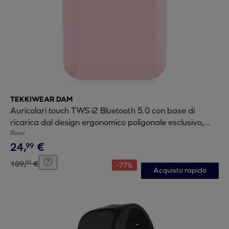
TEKKIWEAR DAM
Auricolari touch TWS i2 Bluetooth 5.0 con base di
ricarica dal design ergonomico poligonale esclusivo,
cancellazione del rumore ambientale.
Rosa
24
,
€
99
109
,
€
00
-
77
%
Acquisto rapido