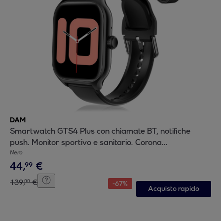
DAM
Smartwatch GTS4 Plus con chiamate BT, notifiche
push. Monitor sportivo e sanitario. Corona
multifunzione. 2 cinturini in silicone e metallo.
Nero
44
,
€
99
139
,
€
00
-
67
%
Acquisto rapido