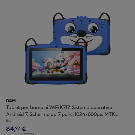
DAM
Tablet per bambini WiFi K717. Sistema operativo
Android 7. Schermo da 7 pollici 1024x600px. MTK
Quad-Core 1 GB di RAM + 8 GB. Doppia fotocamera.
Blu
84
,
€
99