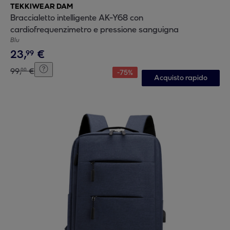
TEKKIWEAR DAM
Braccialetto intelligente AK-Y68 con
cardiofrequenzimetro e pressione sanguigna
Blu
23
,
€
99
99
,
€
00
-
75
%
Acquisto rapido