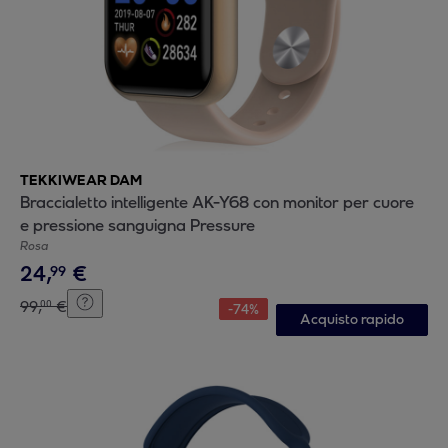
TEKKIWEAR DAM
Braccialetto intelligente AK-Y68 con monitor per cuore
e pressione sanguigna Pressure
Rosa
24
,
€
99
99
,
€
00
-
74
%
Acquisto rapido