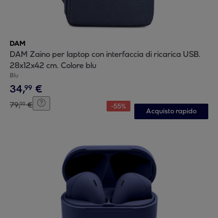
DAM
DAM Zaino per laptop con interfaccia di ricarica USB.
28x12x42 cm. Colore blu
Blu
34
,
€
99
79
,
€
00
-
55
%
Acquisto rapido