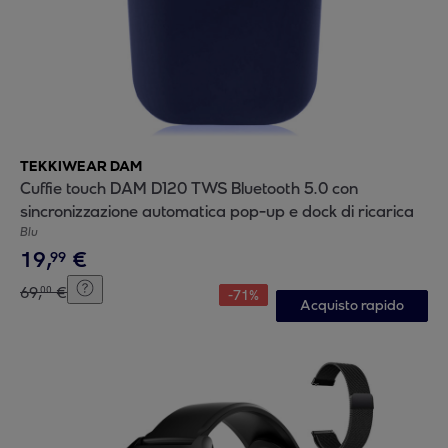
TEKKIWEAR DAM
Cuffie touch DAM D120 TWS Bluetooth 5.0 con
sincronizzazione automatica pop-up e dock di ricarica
Blu
19
,
€
99
69
,
€
00
-
71
%
Acquisto rapido