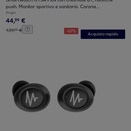
push. Monitor sportivo e sanitario. Corona
multifunzione. 2 cinturini in silicone e metallo.
Grigio
44
,
€
99
139
,
€
00
-
67
%
Acquisto rapido