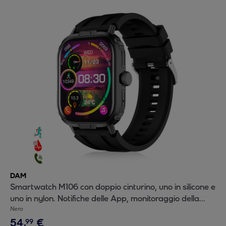
DAM
Smartwatch M106 con doppio cinturino, uno in silicone e
uno in nylon. Notifiche delle App, monitoraggio della
salute, modalità sportive.
Nero
54
,
€
99