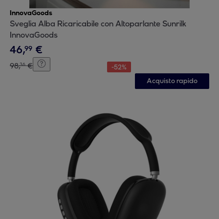
InnovaGoods
Sveglia Alba Ricaricabile con Altoparlante Sunrilk
InnovaGoods
46
,
€
99
98
,
€
36
-
52
%
Acquisto rapido