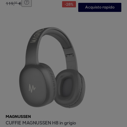
119
,
€
00
-
28
%
Acquisto rapido
MAGNUSSEN
CUFFIE MAGNUSSEN H8 in grigio