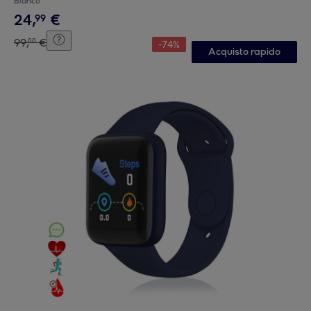
Bianco
24
,
€
99
99
,
€
00
-
74
%
Acquisto rapido