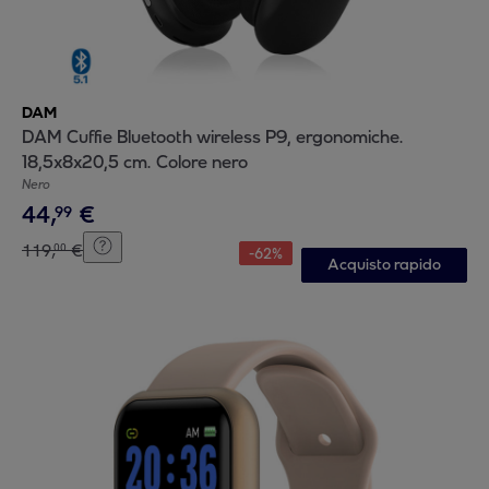
DAM
DAM Cuffie Bluetooth wireless P9, ergonomiche.
18,5x8x20,5 cm. Colore nero
Nero
44
,
€
99
119
,
€
00
-
62
%
Acquisto rapido