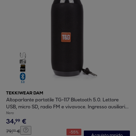
TEKKIWEAR DAM
Altoparlante portatile TG-117 Bluetooth 5.0. Lettore
USB, micro SD, radio FM e vivavoce. Ingresso ausiliario
jack da 3,5 mm.
Nero
34
,
€
99
79
,
€
00
-
55
%
Acquisto rapido