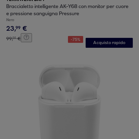
Braccialetto intelligente AK-Y68 con monitor per cuore
e pressione sanguigna Pressure
Nero
23
,
€
99
99
,
€
00
-
75
%
Acquisto rapido