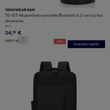
TEKKIWEAR DAM
TG-157 Altoparlante portatile Bluetooth 4.2 con luci led
dinamiche.
Nero
34
,
€
99
109
,
€
00
-
67
%
Acquisto rapido