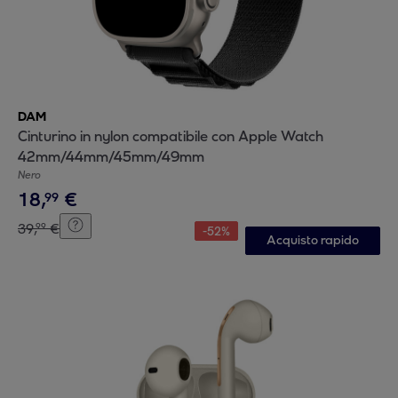
DAM
Cinturino in nylon compatibile con Apple Watch
42mm/44mm/45mm/49mm
Nero
18
,
€
99
39
,
€
99
-
52
%
Acquisto rapido