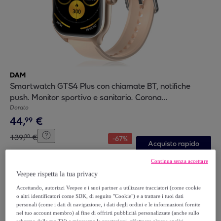
DAM
Smartwatch GTS4 Plus con chiamate BT, notifiche
push. Monitor sportivo e sanitario. Corona
multifunzione. 2 cinturini in silicone e metallo.
Dorato
44
,
€
99
139
,
€
00
-
67
%
Acquisto rapido
Continua senza accettare
Veepee rispetta la tua privacy
Accettando, autorizzi Veepee e i suoi partner a utilizzare tracciatori (come cookie
o altri identificatori come SDK, di seguito "Cookie") e a trattare i tuoi dati
personali (come i dati di navigazione, i dati degli ordini e le informazioni fornite
nel tuo account membro) al fine di offrirti pubblicità personalizzate (anche sullo