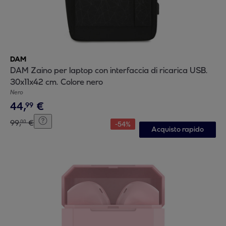
DAM
DAM Zaino per laptop con interfaccia di ricarica USB.
30x11x42 cm. Colore nero
Nero
44
,
€
99
99
,
€
00
-
54
%
Acquisto rapido