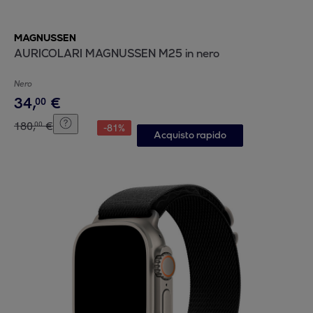
MAGNUSSEN
AURICOLARI MAGNUSSEN M25 in nero
Nero
34
,
€
00
180
,
€
00
-
81
%
Acquisto rapido