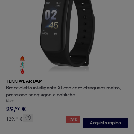
TEKKIWEAR DAM
Braccialetto intelligente X1 con cardiofrequenzimetro,
pressione sanguigna e notifiche.
Nero
29
,
€
99
129
,
€
00
-
76
%
Acquisto rapido