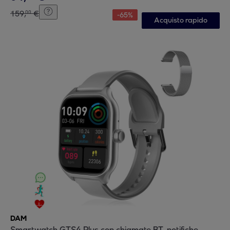
159
,
€
00
-
65
%
Acquisto rapido
DAM
Smartwatch GTS4 Plus con chiamate BT, notifiche