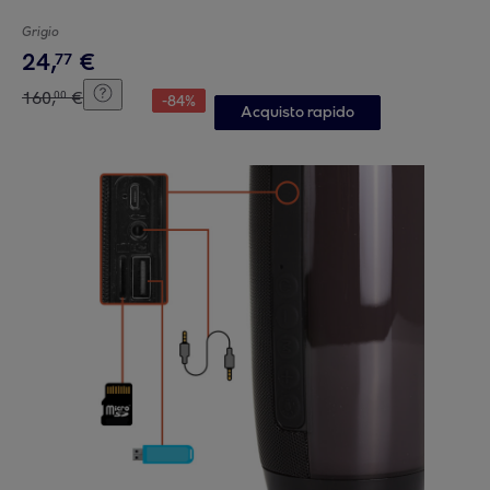
Grigio
24
,
€
77
160
,
€
00
-
84
%
Acquisto rapido