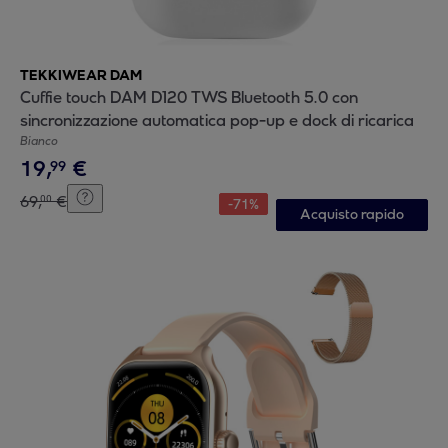
TEKKIWEAR DAM
Cuffie touch DAM D120 TWS Bluetooth 5.0 con
sincronizzazione automatica pop-up e dock di ricarica
Bianco
19
,
€
99
69
,
€
00
-
71
%
Acquisto rapido