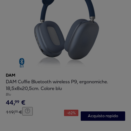
DAM
DAM Cuffie Bluetooth wireless P9, ergonomiche.
18,5x8x20,5cm. Colore blu
Blu
44
,
€
99
119
,
€
00
-
62
%
Acquisto rapido