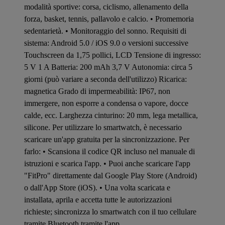
modalità sportive: corsa, ciclismo, allenamento della
forza, basket, tennis, pallavolo e calcio. • Promemoria
sedentarietà. • Monitoraggio del sonno. Requisiti di
sistema: Android 5.0 / iOS 9.0 o versioni successive
Touchscreen da 1,75 pollici, LCD Tensione di ingresso:
5 V 1 A Batteria: 200 mAh 3,7 V Autonomia: circa 5
giorni (può variare a seconda dell'utilizzo) Ricarica:
magnetica Grado di impermeabilità: IP67, non
immergere, non esporre a condensa o vapore, docce
calde, ecc. Larghezza cinturino: 20 mm, lega metallica,
silicone. Per utilizzare lo smartwatch, è necessario
scaricare un'app gratuita per la sincronizzazione. Per
farlo: • Scansiona il codice QR incluso nel manuale di
istruzioni e scarica l'app. • Puoi anche scaricare l'app
"FitPro" direttamente dal Google Play Store (Android)
o dall'App Store (iOS). • Una volta scaricata e
installata, aprila e accetta tutte le autorizzazioni
richieste; sincronizza lo smartwatch con il tuo cellulare
tramite Bluetooth tramite l'app.