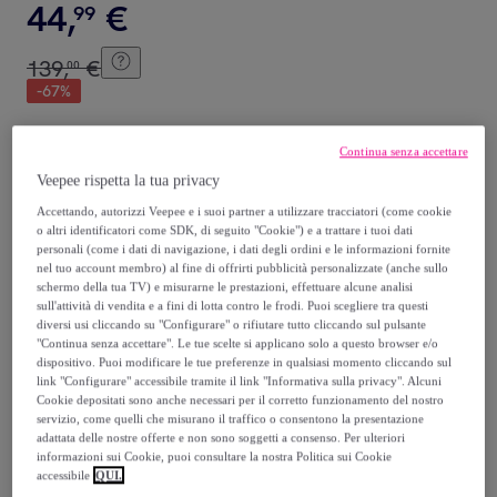
44
,
€
99
139
,
€
00
-
67
%
Recupero del tuo vecchio prodotto possibile
,
Continua senza accettare
Veepee rispetta la tua privacy
vedi le condizioni
Accettando, autorizzi Veepee e i suoi partner a utilizzare tracciatori (come cookie
o altri identificatori come SDK, di seguito "Cookie") e a trattare i tuoi dati
personali (come i dati di navigazione, i dati degli ordini e le informazioni fornite
nel tuo account membro) al fine di offrirti pubblicità personalizzate (anche sullo
Venduto da
EMPRENDIMIENTOS URBANOS
schermo della tua TV) e misurarne le prestazioni, effettuare alcune analisi
sull'attività di vendita e a fini di lotta contro le frodi. Puoi scegliere tra questi
diversi usi cliccando su "Configurare" o rifiutare tutto cliccando sul pulsante
"Continua senza accettare". Le tue scelte si applicano solo a questo browser e/o
dispositivo. Puoi modificare le tue preferenze in qualsiasi momento cliccando sul
link "Configurare" accessibile tramite il link "Informativa sulla privacy". Alcuni
Consegna
Cookie depositati sono anche necessari per il corretto funzionamento del nostro
servizio, come quelli che misurano il traffico o consentono la presentazione
Spedizione gratuita
adattata delle nostre offerte e non sono soggetti a consenso. Per ulteriori
informazioni sui Cookie, puoi consultare la nostra Politica sui Cookie
accessibile
QUI.