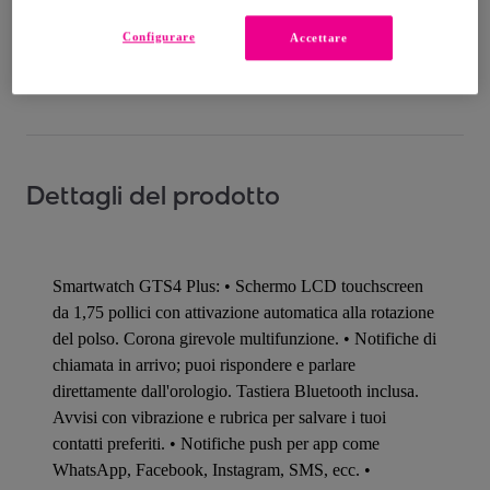
Consegna: tra il
19/08
e il
22/08
Configurare
Accettare
Come funziona?
Dettagli del prodotto
Smartwatch GTS4 Plus: • Schermo LCD touchscreen
da 1,75 pollici con attivazione automatica alla rotazione
del polso. Corona girevole multifunzione. • Notifiche di
chiamata in arrivo; puoi rispondere e parlare
direttamente dall'orologio. Tastiera Bluetooth inclusa.
Avvisi con vibrazione e rubrica per salvare i tuoi
contatti preferiti. • Notifiche push per app come
WhatsApp, Facebook, Instagram, SMS, ecc. •