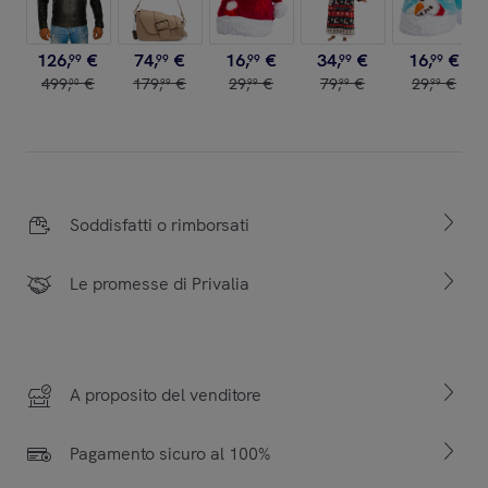
126
,
€
74
,
€
16
,
€
34
,
€
16
,
€
99
99
99
99
99
499
,
€
179
,
€
29
,
€
79
,
€
29
,
€
00
99
99
99
99
Soddisfatti o rimborsati
Le promesse di Privalia
A proposito del venditore
Pagamento sicuro al 100%