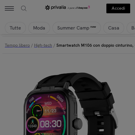
Accedi
Tutte
Moda
Casa
B
new
Summer Camp
Tempo libero
/
High-tech
/
Smartwatch M106 con doppio cinturino, un