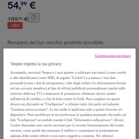
54
,
€
99
159
,
€
00
-
65
%
Recupero del tuo vecchio prodotto possibile
,
Continua senza accettare
vedi le condizioni
Veepee rispetta la tua privacy
Accettando, autorizzi Veepee e i suoi partner a utilizzare tracciatori (come cookie
Venduto da
EMPRENDIMIENTOS URBANOS
o altri identificatori come SDK, di seguito "Cookie") e a trattare i tuoi dati
personali (come i dati di navigazione, i dati degli ordini e le informazioni fornite
nel tuo account membro) al fine di offrirti pubblicità personalizzate (anche sullo
schermo della tua TV) e misurarne le prestazioni, effettuare alcune analisi
sull'attività di vendita e a fini di lotta contro le frodi. Puoi scegliere tra questi
diversi usi cliccando su "Configurare" o rifiutare tutto cliccando sul pulsante
Consegna
"Continua senza accettare". Le tue scelte si applicano solo a questo browser e/o
dispositivo. Puoi modificare le tue preferenze in qualsiasi momento cliccando sul
link "Configurare" accessibile tramite il link "Informativa sulla privacy". Alcuni
Spedizione gratuita
Cookie depositati sono anche necessari per il corretto funzionamento del nostro
servizio, come quelli che misurano il traffico o consentono la presentazione
adattata delle nostre offerte e non sono soggetti a consenso. Per ulteriori