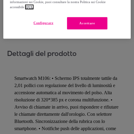
Consegna: tra il
18/08
e il
21/08
informazioni sui Cookie, puoi consultare la nostra Politica sui Cookie
accessibile
QUI.
Come funziona?
Configurare
Accettare
Dettagli del prodotto
Smartwatch M106: • Schermo IPS totalmente tattile da
2,01 pollici con regolazione del livello di luminosità e
accensione automatica al movimento del polso. Alta
risoluzione di 320*385 px e corona multifunzione. •
Avviso di chiamate in arrivo, puoi rispondere e rifiutare
le chiamate direttamente dall'orologio. Con selettore
Bluetooth. Sincronizzazione della rubrica con lo
smartphone. • Notifiche push delle applicazioni, come