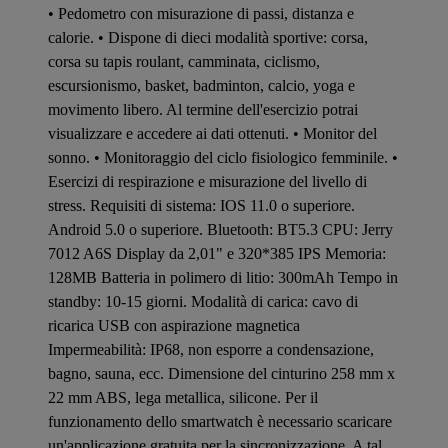
• Pedometro con misurazione di passi, distanza e
calorie. • Dispone di dieci modalità sportive: corsa,
corsa su tapis roulant, camminata, ciclismo,
escursionismo, basket, badminton, calcio, yoga e
movimento libero. Al termine dell'esercizio potrai
visualizzare e accedere ai dati ottenuti. • Monitor del
sonno. • Monitoraggio del ciclo fisiologico femminile. •
Esercizi di respirazione e misurazione del livello di
stress. Requisiti di sistema: IOS 11.0 o superiore.
Android 5.0 o superiore. Bluetooth: BT5.3 CPU: Jerry
7012 A6S Display da 2,01" e 320*385 IPS Memoria:
128MB Batteria in polimero di litio: 300mAh Tempo in
standby: 10-15 giorni. Modalità di carica: cavo di
ricarica USB con aspirazione magnetica
Impermeabilità: IP68, non esporre a condensazione,
bagno, sauna, ecc. Dimensione del cinturino 258 mm x
22 mm ABS, lega metallica, silicone. Per il
funzionamento dello smartwatch è necessario scaricare
un'applicazione gratuita per la sincronizzazione. A tal