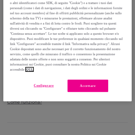
-
66
%
o altri identificatori come SDK, di seguito "Cookie") e a trattare i tuoi dati
personali (come i dati di navigazione, i dati degli ordini e le informazioni fornite
Venduto da
Postquam Cosmetic
nel tuo account membro) al fine di offrirti pubblicità personalizzate (anche sullo
schermo della tua TV) e misurarne le prestazioni, effettuare alcune analisi
sull'attività di vendita e a fini di lotta contro le frodi. Puoi scegliere tra questi
diversi usi cliccando su "Configurare" o rifiutare tutto cliccando sul pulsante
"Continua senza accettare". Le tue scelte si applicano solo a questo browser e/o
dispositivo. Puoi modificare le tue preferenze in qualsiasi momento cliccando sul
Consegna
link "Configurare" accessibile tramite il link "Informativa sulla privacy". Alcuni
Cookie depositati sono anche necessari per il corretto funzionamento del nostro
servizio, come quelli che misurano il traffico o consentono la presentazione
Consegna da
5,99 €
adattata delle nostre offerte e non sono soggetti a consenso. Per ulteriori
informazioni sui Cookie, puoi consultare la nostra Politica sui Cookie
Gratuita da 50 € di acquisto
accessibile
QUI.
Consegna: tra il
13/08
e il
16/08
Configurare
Accettare
Come funziona?