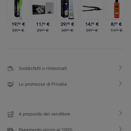
19
,
€
11
,
€
29
,
€
14
,
€
8
,
€
90
90
90
99
99
59
,
€
29
,
€
69
,
€
39
,
€
11
,
€
90
90
90
90
90
Soddisfatti o rimborsati
Le promesse di Privalia
A proposito del venditore
Pagamento sicuro al 100%