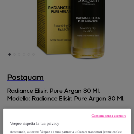
Postquam
Radiance Elisir. Pure Argan 30 Ml.
Modello:
Radiance Elisir. Pure Argan 30 Ml.
19
,
€
99
Continua senza accettare
Veepee rispetta la tua privacy
59
,
€
90
Accettando, autorizzi Veepee e i suoi partner a utilizzare tracciatori (come cookie