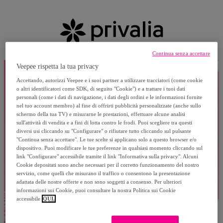
Continua senza accettare
Veepee rispetta la tua privacy
Accettando, autorizzi Veepee e i suoi partner a utilizzare tracciatori (come cookie
o altri identificatori come SDK, di seguito "Cookie") e a trattare i tuoi dati
personali (come i dati di navigazione, i dati degli ordini e le informazioni fornite
nel tuo account membro) al fine di offrirti pubblicità personalizzate (anche sullo
schermo della tua TV) e misurarne le prestazioni, effettuare alcune analisi
sull'attività di vendita e a fini di lotta contro le frodi. Puoi scegliere tra questi
diversi usi cliccando su "Configurare" o rifiutare tutto cliccando sul pulsante
"Continua senza accettare". Le tue scelte si applicano solo a questo browser e/o
dispositivo. Puoi modificare le tue preferenze in qualsiasi momento cliccando sul
link "Configurare" accessibile tramite il link "Informativa sulla privacy". Alcuni
Cookie depositati sono anche necessari per il corretto funzionamento del nostro
servizio, come quelli che misurano il traffico o consentono la presentazione
adattata delle nostre offerte e non sono soggetti a consenso. Per ulteriori
informazioni sui Cookie, puoi consultare la nostra Politica sui Cookie
accessibile
QUI.