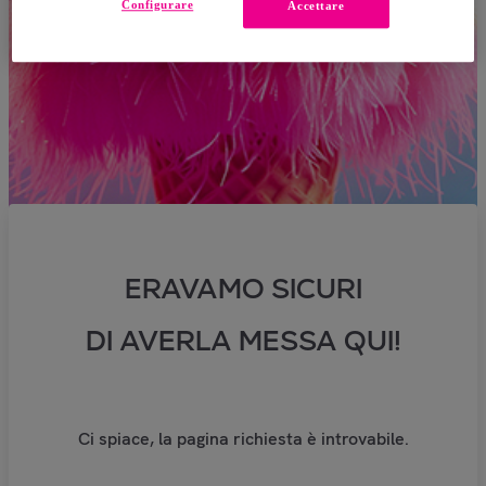
Configurare
Accettare
ERAVAMO SICURI
DI AVERLA MESSA QUI!
Ci spiace, la pagina richiesta è introvabile.