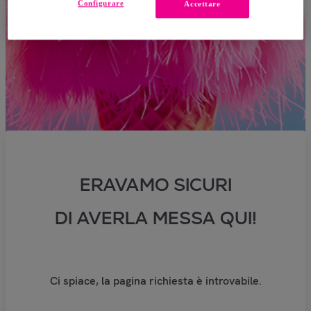
Configurare
Accettare
ERAVAMO SICURI
DI AVERLA MESSA QUI!
Ci spiace, la pagina richiesta è introvabile.