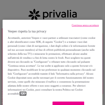
Continua senza accettare
Veepee rispetta la tua privacy
Accettando, autorizzi Veepee e i suoi partner a utilizzare tracciatori (come cookie
o altri identificatori come SDK, di seguito "Cookie") e a trattare i tuoi dati
personali (come i dati di navigazione, i dati degli ordini e le informazioni fornite
nel tuo account membro) al fine di offrirti pubblicità personalizzate (anche sullo
schermo della tua TV) e misurarne le prestazioni, effettuare alcune analisi
sull'attività di vendita e a fini di lotta contro le frodi. Puoi scegliere tra questi
diversi usi cliccando su "Configurare" o rifiutare tutto cliccando sul pulsante
"Continua senza accettare". Le tue scelte si applicano solo a questo browser e/o
dispositivo. Puoi modificare le tue preferenze in qualsiasi momento cliccando sul
link "Configurare" accessibile tramite il link "Informativa sulla privacy". Alcuni
Cookie depositati sono anche necessari per il corretto funzionamento del nostro
servizio, come quelli che misurano il traffico o consentono la presentazione
adattata delle nostre offerte e non sono soggetti a consenso. Per ulteriori
informazioni sui Cookie, puoi consultare la nostra Politica sui Cookie
accessibile
QUI.