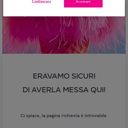
Configurare
Accettare
ERAVAMO SICURI
DI AVERLA MESSA QUI!
Ci spiace, la pagina richiesta è introvabile.