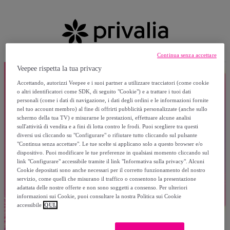
Continua senza accettare
Veepee rispetta la tua privacy
Accettando, autorizzi Veepee e i suoi partner a utilizzare tracciatori (come cookie
o altri identificatori come SDK, di seguito "Cookie") e a trattare i tuoi dati
personali (come i dati di navigazione, i dati degli ordini e le informazioni fornite
nel tuo account membro) al fine di offrirti pubblicità personalizzate (anche sullo
schermo della tua TV) e misurarne le prestazioni, effettuare alcune analisi
sull'attività di vendita e a fini di lotta contro le frodi. Puoi scegliere tra questi
diversi usi cliccando su "Configurare" o rifiutare tutto cliccando sul pulsante
"Continua senza accettare". Le tue scelte si applicano solo a questo browser e/o
dispositivo. Puoi modificare le tue preferenze in qualsiasi momento cliccando sul
link "Configurare" accessibile tramite il link "Informativa sulla privacy". Alcuni
Cookie depositati sono anche necessari per il corretto funzionamento del nostro
servizio, come quelli che misurano il traffico o consentono la presentazione
adattata delle nostre offerte e non sono soggetti a consenso. Per ulteriori
informazioni sui Cookie, puoi consultare la nostra Politica sui Cookie
accessibile
QUI.