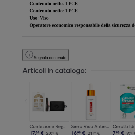
Contenuto netto
: 1 PCE
Contenuto netto
: 1 PCE
Uso
: Viso
Operatore economico responsabile della sicurezza de
Segnala contenuto
Articoli in catalogo:
Confezione Regalo Natale Voyage Enchanté con M
Siero Viso Antietà Revitalift
Cerotti Id
17
,
€
16
,
€
7
,
€
99
20
,
€
99
21
,
€
99
9
,
99
99
99