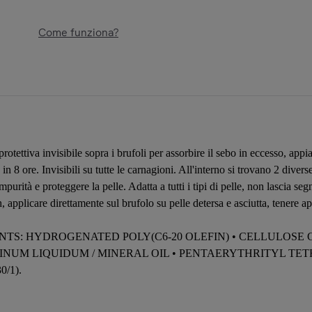
Come funziona?
rotettiva invisibile sopra i brufoli per assorbire il sebo in eccesso, appi
à in 8 ore. Invisibili su tutte le carnagioni. All'interno si trovano 2 di
impurità e proteggere la pelle. Adatta a tutti i tipi di pelle, non lasc
ch, applicare direttamente sul brufolo su pelle detersa e asciutta, tenere 
EDIENTS: HYDROGENATED POLY(C6-20 OLEFIN) • CELLULO
NUM LIQUIDUM / MINERAL OIL • PENTAERYTHRITYL TET
/1).