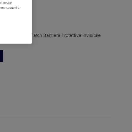
el nostro
sono soggetti a
reActive Pimple Patch Barriera Protettiva Invisibile