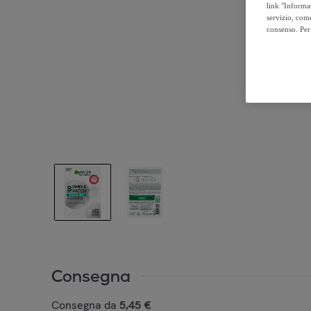
link "Informa
servizio, come
consenso. Per 
Consegna
Consegna da
5,45 €