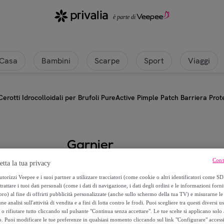
Casa
Bambini
Scarpe
Sport
Viaggi
Cerotti Idrocolloidali per Brufoli PureActive Pimple Patch Barriera Pro
Garnier
Cont
etta la tua privacy
Cerotti Idrocolloidali per Brufoli 
torizzi Veepee e i suoi partner a utilizzare tracciatori (come cookie o altri identificatori come SD
Protettiva Invisibile Formula Veg
trattare i tuoi dati personali (come i dati di navigazione, i dati degli ordini e le informazioni forni
) al fine di offrirti pubblicità personalizzate (anche sullo schermo della tua TV) e misurarne le 
7
,
€
ne analisi sull'attività di vendita e a fini di lotta contro le frodi. Puoi scegliere tra questi diversi u
99
o rifiutare tutto cliccando sul pulsante "Continua senza accettare". Le tue scelte si applicano sol
o. Puoi modificare le tue preferenze in qualsiasi momento cliccando sul link "Configurare" accessib