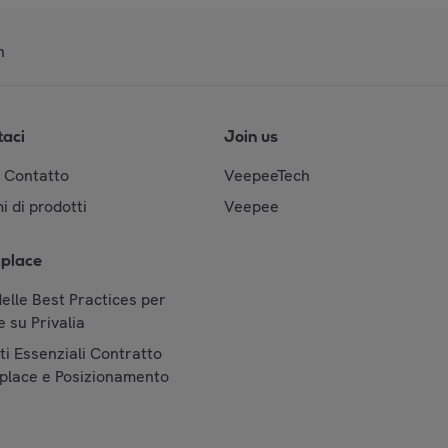
n
taci
Join us
& Contatto
VeepeeTech
i di prodotti
Veepee
place
elle Best Practices per
 su Privalia
i Essenziali Contratto
place e Posizionamento