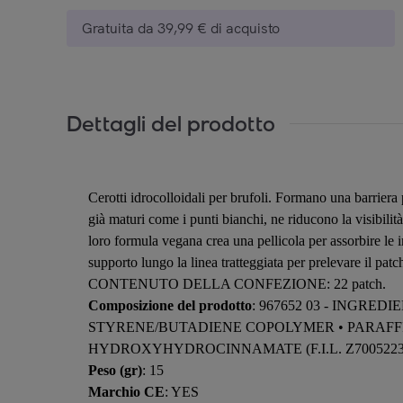
Gratuita da 39,99 € di acquisto
Dettagli del prodotto
Cerotti idrocolloidali per brufoli. Formano una barriera p
già maturi come i punti bianchi, ne riducono la visibilit
loro formula vegana crea una pellicola per assorbire le 
supporto lungo la linea tratteggiata per prelevare il pat
CONTENUTO DELLA CONFEZIONE: 22 patch.
Composizione del prodotto
: 967652 03 - INGR
STYRENE/BUTADIENE COPOLYMER • PARAFFI
HYDROXYHYDROCINNAMATE (F.I.L. Z70052230
Peso (gr)
: 15
Marchio CE
: YES