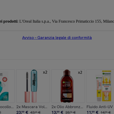
i prodotti
: L'Oreal Italia s.p.a., Via Francesco Primaticcio 155, Mila
Avviso – Garanzia legale di conformità
ascara Nero Telescopic Lift + Matita Nera Le Khol + Pochette
 Clinical 12% Pura Vitamina C con Acido Salicilico e Vitamina E 
rocolloidali per Brufoli PureActive Pimple Patch Ultra Barriera 
2x Mascara Volumizzante Waterproof Nero Air Volu
2x Olio Abbronzante Nutriente Il
Fluido Anti-UV
23
,
€
13
,
€
11
,
€
€
99
43
,
€
99
28
,
€
99
14
,
€
69
79
99