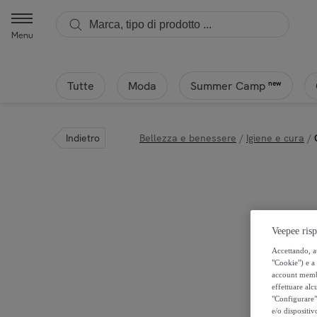
Menu
Tutte
Moda
new
Summer Camp
Indietro
Bellezza e benessere
/
Igiene e cura
/
Veepee risp
Accettando, au
"Cookie") e a 
account membro
effettuare alcu
"Configurare" 
e/o dispositiv