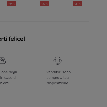
-
44
%
-
33
%
-
21
%
ti felice!
zione degli
I venditori sono
 in caso di
sempre a tua
oblemi
disposizione