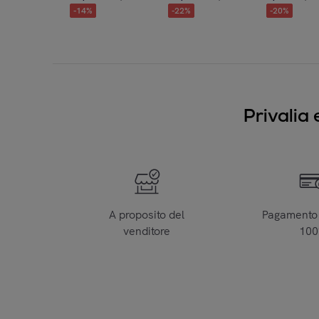
-
14
%
-
22
%
-
20
%
Privalia 
A proposito del
Pagamento 
venditore
10