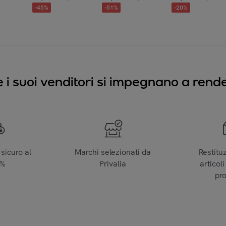
-
45
%
-
51
%
-
20
%
e i suoi venditori si impegnano a render
sicuro al
Marchi selezionati da
Restitu
0%
Privalia
articoli
pr