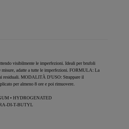
attendo visibilmente le imperfezioni. Ideali per brufoli
verse misure, adatte a tutte le imperfezioni. FORMULA: La
ia segni residuali. MODALITÀ D'USO: Strappare il
applicato per almeno 8 ore e poi rimuovere.
SE GUM • HYDROGENATED
RA-DI-T-BUTYL