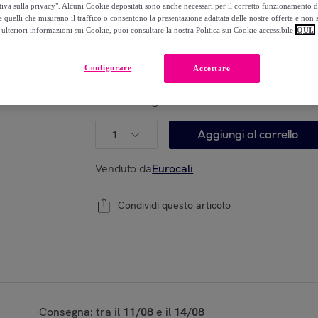
tiva sulla privacy". Alcuni Cookie depositati sono anche necessari per il corretto funzionamento d
10
,
€
99
 quelli che misurano il traffico o consentono la presentazione adattata delle nostre offerte e non 
-
27
%
ulteriori informazioni sui Cookie, puoi consultare la nostra Politica sui Cookie accessibile
QUI.
Configurare
Accettare
Modello:
Cerotti Idrocolloidali per Brufoli Pu
Formula Vegana - Confezione da 22 Patch
1
Aggiungi al carrello
Venduto da
Eurocali
Condividi questo articolo
Consegna: tra il
11/08
e il
14/08