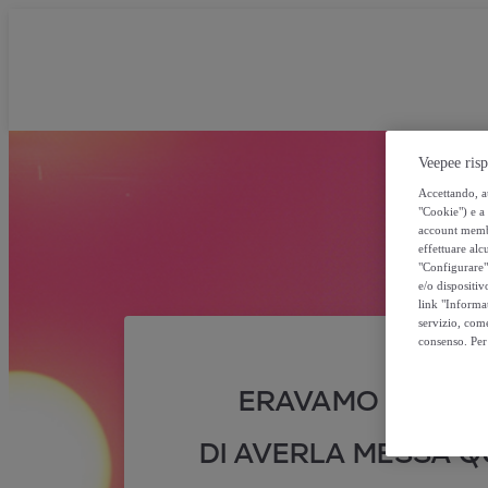
Veepee risp
Accettando, au
"Cookie") e a 
account membro
effettuare alcu
"Configurare" 
e/o dispositiv
link "Informa
servizio, come
consenso. Per 
ERAVAMO SICURI
DI AVERLA MESSA QU