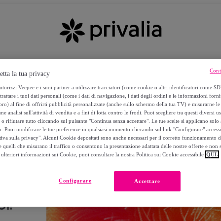
Cont
etta la tua privacy
torizzi Veepee e i suoi partner a utilizzare tracciatori (come cookie o altri identificatori come SD
trattare i tuoi dati personali (come i dati di navigazione, i dati degli ordini e le informazioni forni
) al fine di offrirti pubblicità personalizzate (anche sullo schermo della tua TV) e misurarne le 
ne analisi sull'attività di vendita e a fini di lotta contro le frodi. Puoi scegliere tra questi diversi u
o rifiutare tutto cliccando sul pulsante "Continua senza accettare". Le tue scelte si applicano sol
o. Puoi modificare le tue preferenze in qualsiasi momento cliccando sul link "Configurare" accessib
tiva sulla privacy". Alcuni Cookie depositati sono anche necessari per il corretto funzionamento d
 quelli che misurano il traffico o consentono la presentazione adattata delle nostre offerte e non 
ulteriori informazioni sui Cookie, puoi consultare la nostra Politica sui Cookie accessibile
QUI.
Configurare
Accettare
I!