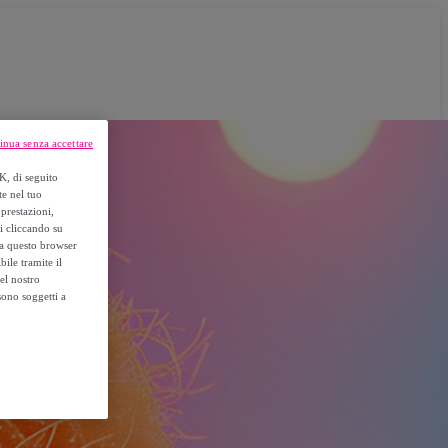
inua senza accettare
K, di seguito
te nel tuo
prestazioni,
si cliccando su
o a questo browser
ile tramite il
el nostro
sono soggetti a