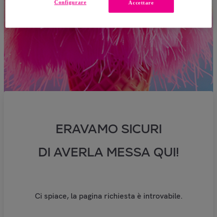
Configurare
Accettare
ERAVAMO SICURI
DI AVERLA MESSA QUI!
Ci spiace, la pagina richiesta è introvabile.