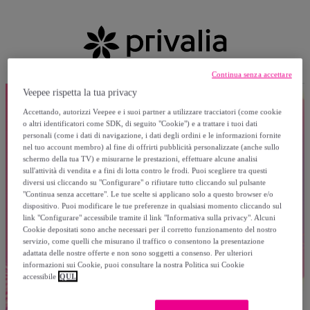
Continua senza accettare
Veepee rispetta la tua privacy
Accettando, autorizzi Veepee e i suoi partner a utilizzare tracciatori (come cookie
o altri identificatori come SDK, di seguito "Cookie") e a trattare i tuoi dati
personali (come i dati di navigazione, i dati degli ordini e le informazioni fornite
nel tuo account membro) al fine di offrirti pubblicità personalizzate (anche sullo
schermo della tua TV) e misurarne le prestazioni, effettuare alcune analisi
sull'attività di vendita e a fini di lotta contro le frodi. Puoi scegliere tra questi
diversi usi cliccando su "Configurare" o rifiutare tutto cliccando sul pulsante
"Continua senza accettare". Le tue scelte si applicano solo a questo browser e/o
dispositivo. Puoi modificare le tue preferenze in qualsiasi momento cliccando sul
link "Configurare" accessibile tramite il link "Informativa sulla privacy". Alcuni
Cookie depositati sono anche necessari per il corretto funzionamento del nostro
servizio, come quelli che misurano il traffico o consentono la presentazione
adattata delle nostre offerte e non sono soggetti a consenso. Per ulteriori
informazioni sui Cookie, puoi consultare la nostra Politica sui Cookie
accessibile
QUI.