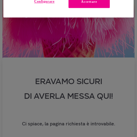
Configurare
Accettare
ERAVAMO SICURI
DI AVERLA MESSA QUI!
Ci spiace, la pagina richiesta è introvabile.