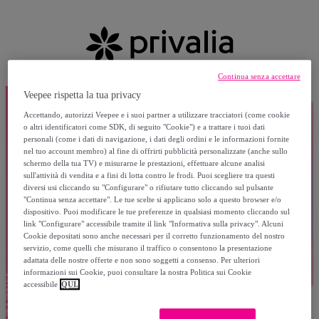
Continua senza accettare
Veepee rispetta la tua privacy
Accettando, autorizzi Veepee e i suoi partner a utilizzare tracciatori (come cookie
o altri identificatori come SDK, di seguito "Cookie") e a trattare i tuoi dati
personali (come i dati di navigazione, i dati degli ordini e le informazioni fornite
nel tuo account membro) al fine di offrirti pubblicità personalizzate (anche sullo
schermo della tua TV) e misurarne le prestazioni, effettuare alcune analisi
sull'attività di vendita e a fini di lotta contro le frodi. Puoi scegliere tra questi
diversi usi cliccando su "Configurare" o rifiutare tutto cliccando sul pulsante
"Continua senza accettare". Le tue scelte si applicano solo a questo browser e/o
dispositivo. Puoi modificare le tue preferenze in qualsiasi momento cliccando sul
link "Configurare" accessibile tramite il link "Informativa sulla privacy". Alcuni
Cookie depositati sono anche necessari per il corretto funzionamento del nostro
servizio, come quelli che misurano il traffico o consentono la presentazione
adattata delle nostre offerte e non sono soggetti a consenso. Per ulteriori
informazioni sui Cookie, puoi consultare la nostra Politica sui Cookie
accessibile
QUI.