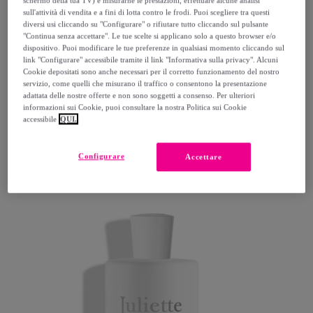
schermo della tua TV) e misurarne le prestazioni, effettuare alcune analisi
sull'attività di vendita e a fini di lotta contro le frodi. Puoi scegliere tra questi
diversi usi cliccando su "Configurare" o rifiutare tutto cliccando sul pulsante
"Continua senza accettare". Le tue scelte si applicano solo a questo browser e/o
dispositivo. Puoi modificare le tue preferenze in qualsiasi momento cliccando sul
link "Configurare" accessibile tramite il link "Informativa sulla privacy". Alcuni
Cookie depositati sono anche necessari per il corretto funzionamento del nostro
servizio, come quelli che misurano il traffico o consentono la presentazione
BOTTEGA VERDE
adattata delle nostre offerte e non sono soggetti a consenso. Per ulteriori
Cocco - Eau de toilette
informazioni sui Cookie, puoi consultare la nostra Politica sui Cookie
accessibile
QUI.
9
,
€
99
Configurare
Accettare
26
,
€
00
-
61
%
Acquisto rapido