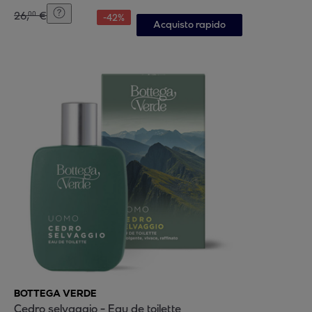
26
,
€
00
-
42
%
Acquisto rapido
BOTTEGA VERDE
Cedro selvaggio - Eau de toilette