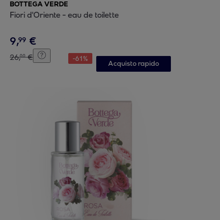
BOTTEGA VERDE
Fiori d'Oriente - eau de toilette
9
,
€
99
26
,
€
00
-
61
%
Acquisto rapido