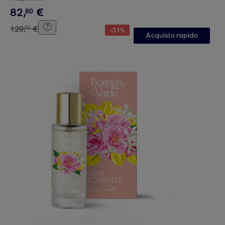
82
,
€
80
120
,
€
00
-
31
%
Acquisto rapido