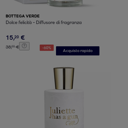
BOTTEGA VERDE
Dolce felicità - Diffusore di fragranza
15
,
€
20
38
,
€
00
-
60
%
Acquisto rapido