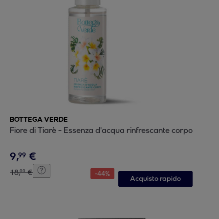
BOTTEGA VERDE
Fiore di Tiarè - Essenza d'acqua rinfrescante corpo
9
,
€
99
18
,
€
00
-
44
%
Acquisto rapido