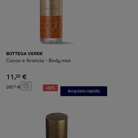
BOTTEGA VERDE
Cacao e Arancia - Body mist
11
,
€
20
28
,
€
00
-
60
%
Acquisto rapido