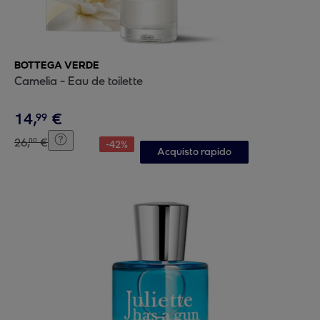
BOTTEGA VERDE
Camelia - Eau de toilette
14
,
€
99
26
,
€
00
-
42
%
Acquisto rapido