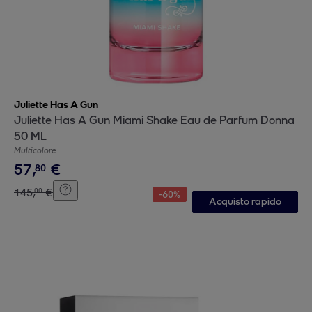
Juliette Has A Gun
Juliette Has A Gun Miami Shake Eau de Parfum Donna
50 ML
Multicolore
57
,
€
80
145
,
€
00
-
60
%
Acquisto rapido