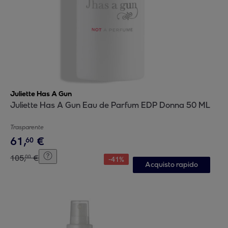
Juliette Has A Gun
Juliette Has A Gun Eau de Parfum EDP Donna 50 ML
Trasparente
61
,
€
60
105
,
€
00
-
41
%
Acquisto rapido