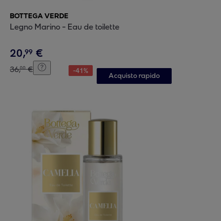
BOTTEGA VERDE
Legno Marino - Eau de toilette
20
,
€
99
36
,
€
00
-
41
%
Acquisto rapido