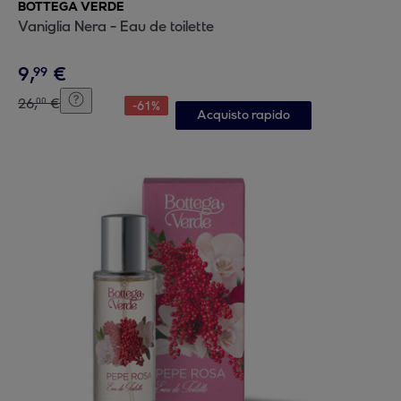
BOTTEGA VERDE
Vaniglia Nera - Eau de toilette
9
,
€
99
26
,
€
00
-
61
%
Acquisto rapido