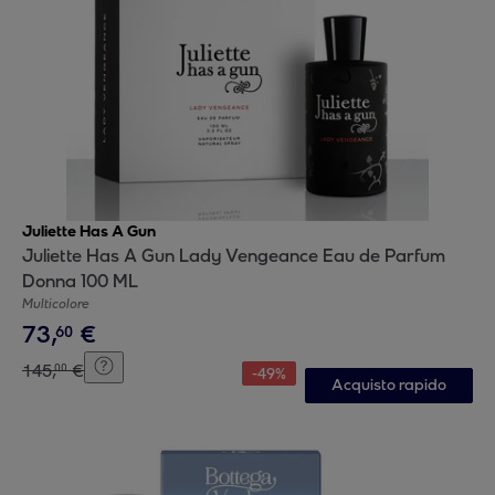
Juliette Has A Gun
Juliette Has A Gun Lady Vengeance Eau de Parfum
Donna 100 ML
Multicolore
73
,
€
60
145
,
€
00
-
49
%
Acquisto rapido