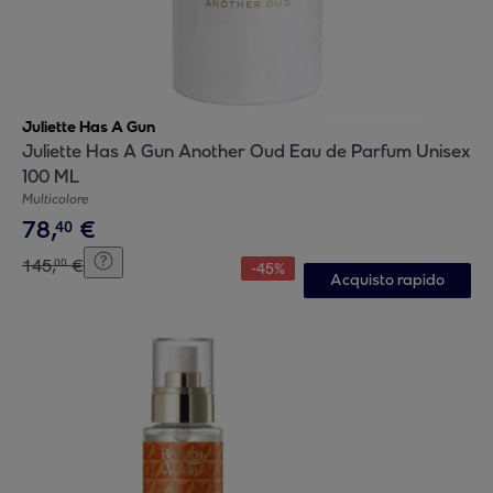
Juliette Has A Gun
Juliette Has A Gun Another Oud Eau de Parfum Unisex
100 ML
Multicolore
78
,
€
40
145
,
€
00
-
45
%
Acquisto rapido