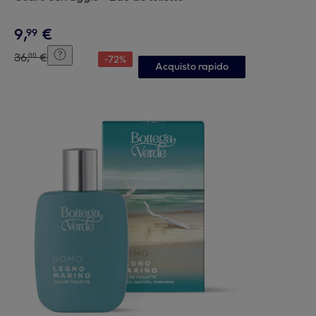
9
,
€
99
36
,
€
00
-
72
%
Acquisto rapido