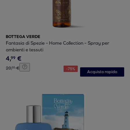
BOTTEGA VERDE
Fantasia di Spezie - Home Collection - Spray per
ambienti e tessuti
4
,
€
99
20
,
€
00
-
75
%
Acquisto rapido