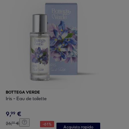
BOTTEGA VERDE
Iris - Eau de toilette
9
,
€
99
26
,
€
00
-
61
%
Acquisto rapido