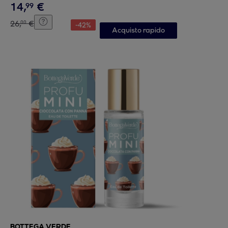
14
,
€
99
26
,
€
00
-
42
%
Acquisto rapido
BOTTEGA VERDE