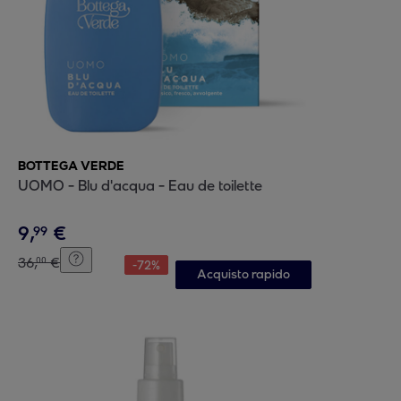
BOTTEGA VERDE
UOMO - Blu d'acqua - Eau de toilette
9
,
€
99
36
,
€
00
-
72
%
Acquisto rapido