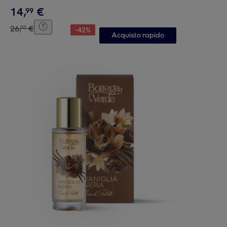
14
,
€
99
26
,
€
00
-
42
%
Acquisto rapido