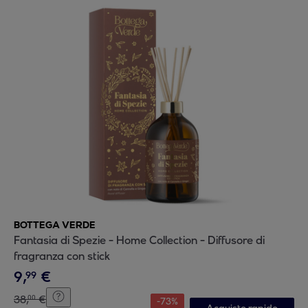
BOTTEGA VERDE
Fantasia di Spezie - Home Collection - Diffusore di
fragranza con stick
9
,
€
99
38
,
€
00
-
73
%