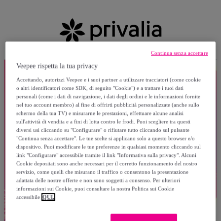
Continua senza accettare
Veepee rispetta la tua privacy
Accettando, autorizzi Veepee e i suoi partner a utilizzare tracciatori (come cookie
o altri identificatori come SDK, di seguito "Cookie") e a trattare i tuoi dati
personali (come i dati di navigazione, i dati degli ordini e le informazioni fornite
nel tuo account membro) al fine di offrirti pubblicità personalizzate (anche sullo
schermo della tua TV) e misurarne le prestazioni, effettuare alcune analisi
sull'attività di vendita e a fini di lotta contro le frodi. Puoi scegliere tra questi
diversi usi cliccando su "Configurare" o rifiutare tutto cliccando sul pulsante
"Continua senza accettare". Le tue scelte si applicano solo a questo browser e/o
dispositivo. Puoi modificare le tue preferenze in qualsiasi momento cliccando sul
link "Configurare" accessibile tramite il link "Informativa sulla privacy". Alcuni
Cookie depositati sono anche necessari per il corretto funzionamento del nostro
servizio, come quelli che misurano il traffico o consentono la presentazione
adattata delle nostre offerte e non sono soggetti a consenso. Per ulteriori
informazioni sui Cookie, puoi consultare la nostra Politica sui Cookie
accessibile
QUI.