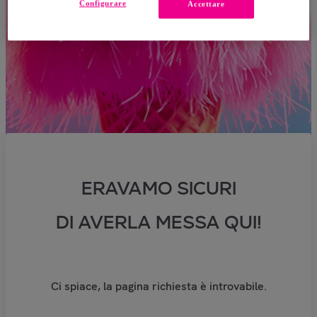
Configurare
Accettare
ERAVAMO SICURI
DI AVERLA MESSA QUI!
Ci spiace, la pagina richiesta è introvabile.