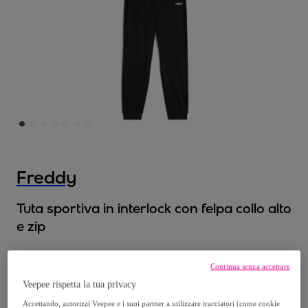
Freddy
Tuta sportiva in interlock con felpa collo alto
e zip
39
,
€
95
Continua senza accettare
Veepee rispetta la tua privacy
79
,
€
90
Accettando, autorizzi Veepee e i suoi partner a utilizzare tracciatori (come cookie