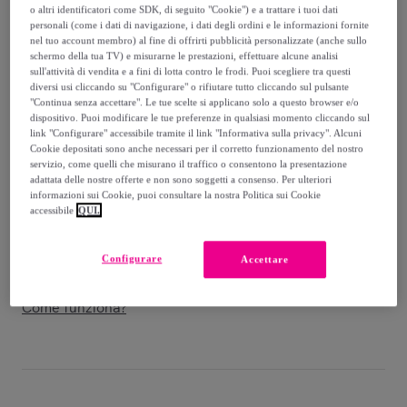
-
50
%
o altri identificatori come SDK, di seguito "Cookie") e a trattare i tuoi dati
personali (come i dati di navigazione, i dati degli ordini e le informazioni fornite
Venduto da
Freddy
nel tuo account membro) al fine di offrirti pubblicità personalizzate (anche sullo
schermo della tua TV) e misurarne le prestazioni, effettuare alcune analisi
sull'attività di vendita e a fini di lotta contro le frodi. Puoi scegliere tra questi
diversi usi cliccando su "Configurare" o rifiutare tutto cliccando sul pulsante
"Continua senza accettare". Le tue scelte si applicano solo a questo browser e/o
dispositivo. Puoi modificare le tue preferenze in qualsiasi momento cliccando sul
Consegna
link "Configurare" accessibile tramite il link "Informativa sulla privacy". Alcuni
Cookie depositati sono anche necessari per il corretto funzionamento del nostro
servizio, come quelli che misurano il traffico o consentono la presentazione
Consegna da
5,90 €
adattata delle nostre offerte e non sono soggetti a consenso. Per ulteriori
informazioni sui Cookie, puoi consultare la nostra Politica sui Cookie
Gratuita da 49 € di acquisto
accessibile
QUI.
Consegna: tra il
11/08
e il
14/08
Configurare
Accettare
Come funziona?