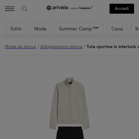
Accedi
Tutte
Moda
Casa
B
new
Summer Camp
Moda da donna
/
Abbigliamento donna
/
Tuta sportiva in interlock 