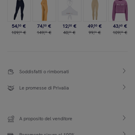
54
,
€
74
,
€
12
,
€
49
,
€
43
,
€
50
50
00
50
60
109
,
€
149
,
€
40
,
€
99
,
€
109
,
€
00
00
00
00
00
Soddisfatti o rimborsati
Le promesse di Privalia
A proposito del venditore
Pagamento sicuro al 100%