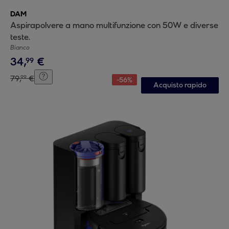
DAM
Aspirapolvere a mano multifunzione con 50W e diverse
teste.
Bianco
34
,
€
99
79
,
€
99
-
56
%
Acquisto rapido