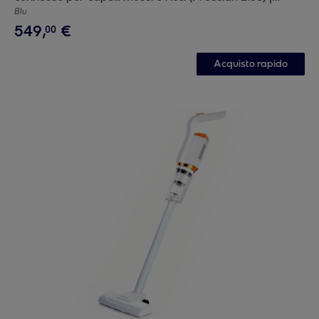
Nuovo
Blu
549
,
€
00
Acquisto rapido