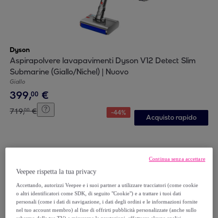
Dyson
Aspirapolvere lavapavimenti Dyson V12 Detect Slim
Submarine (Giallo/Nichel) | Nuovo
Giallo
399
,
€
00
719
,
€
00
-
44
%
Acquisto rapido
Continua senza accettare
Veepee rispetta la tua privacy
Accettando, autorizzi Veepee e i suoi partner a utilizzare tracciatori (come cookie
o altri identificatori come SDK, di seguito "Cookie") e a trattare i tuoi dati
personali (come i dati di navigazione, i dati degli ordini e le informazioni fornite
nel tuo account membro) al fine di offrirti pubblicità personalizzate (anche sullo