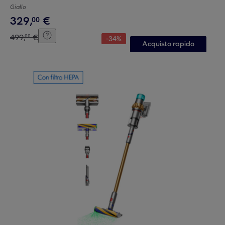
Giallo
329
,
€
00
499
,
€
00
-
34
%
Acquisto rapido