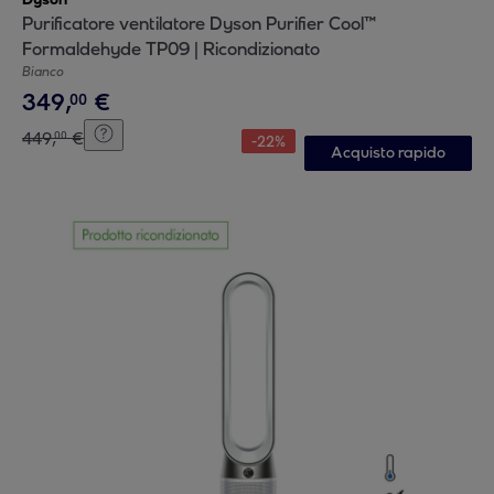
Purificatore ventilatore Dyson Purifier Cool™
Formaldehyde TP09 | Ricondizionato
Bianco
349
,
€
00
449
,
€
00
-
22
%
Acquisto rapido