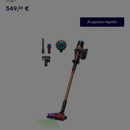
Grigio
549
,
€
00
Acquisto rapido