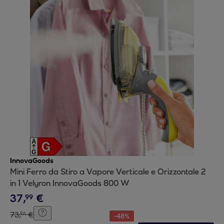
InnovaGoods
Mini Ferro da Stiro a Vapore Verticale e Orizzontale 2
in 1 Velyron InnovaGoods 800 W
37
,
€
99
73
,
€
96
-
48
%