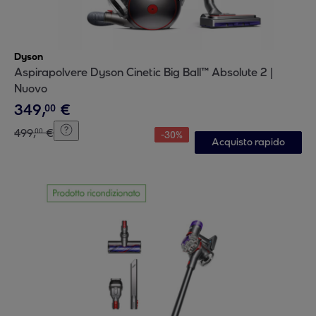
Dyson
Aspirapolvere Dyson Cinetic Big Ball™ Absolute 2 |
Nuovo
349
,
€
00
499
,
€
00
-
30
%
Acquisto rapido