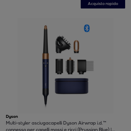
Acquisto rapido
Dyson
Multi-styler asciugacapelli Dyson Airwrap i.d.™
connesso per capelli mossi e ricci (Prussian Blue) |