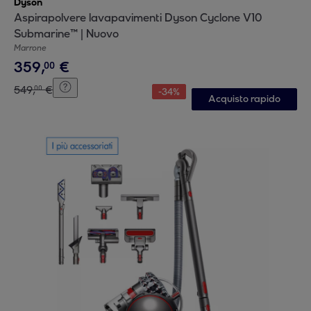
Dyson
Aspirapolvere lavapavimenti Dyson Cyclone V10
Submarine™ | Nuovo
Marrone
359
,
€
00
549
,
€
00
-
34
%
Acquisto rapido