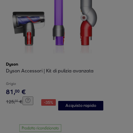
Dyson
Dyson Accessori | Kit di pulizia avanzata
Grigio
81
,
€
00
125
,
€
00
-
35
%
Acquisto rapido