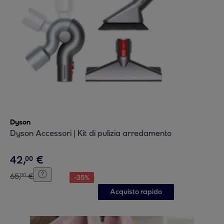
Dyson
Dyson Accessori | Kit di pulizia arredamento
42
,
€
00
65
,
€
00
-
35
%
Acquisto rapido