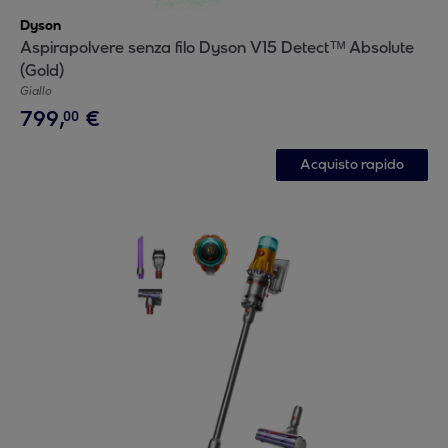
Dyson
Aspirapolvere senza filo Dyson V15 Detectᵀᴹ Absolute
(Gold)
Giallo
799
,
€
00
Acquisto rapido