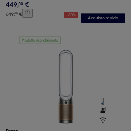
449
,
€
00
649
,
€
00
-
30
%
Acquisto rapido
Dyson