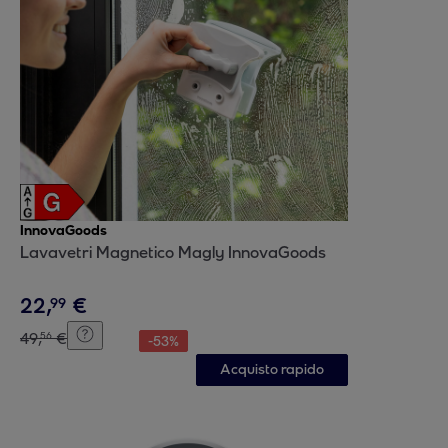
InnovaGoods
Lavavetri Magnetico Magly InnovaGoods
22
,
€
99
49
,
€
56
-
53
%
Acquisto rapido