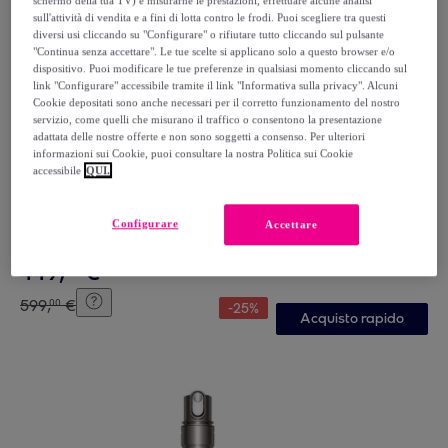
schermo della tua TV) e misurarne le prestazioni, effettuare alcune analisi
sull'attività di vendita e a fini di lotta contro le frodi. Puoi scegliere tra questi
diversi usi cliccando su "Configurare" o rifiutare tutto cliccando sul pulsante
"Continua senza accettare". Le tue scelte si applicano solo a questo browser e/o
dispositivo. Puoi modificare le tue preferenze in qualsiasi momento cliccando sul
link "Configurare" accessibile tramite il link "Informativa sulla privacy". Alcuni
Cookie depositati sono anche necessari per il corretto funzionamento del nostro
servizio, come quelli che misurano il traffico o consentono la presentazione
adattata delle nostre offerte e non sono soggetti a consenso. Per ulteriori
informazioni sui Cookie, puoi consultare la nostra Politica sui Cookie
accessibile
QUI.
Dyson
Purificatore Termoventilatore Dyson Purifier Hot+Cool
HP1 | Nuovo
Configurare
Accettare
Bianco
449
,
€
00
599
,
€
00
-
25
%
Acquisto rapido