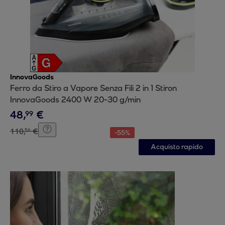
InnovaGoods
Ferro da Stiro a Vapore Senza Fili 2 in 1 Stiron
InnovaGoods 2400 W 20-30 g/min
48
,
€
99
110
,
€
56
-
55
%
Acquisto rapido