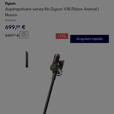
Dyson
Aspirapolvere senza filo Dyson V16 Piston Animal |
Nuovo
Arancio
699
,
€
00
849
,
€
00
-
17
%
Acquisto rapido