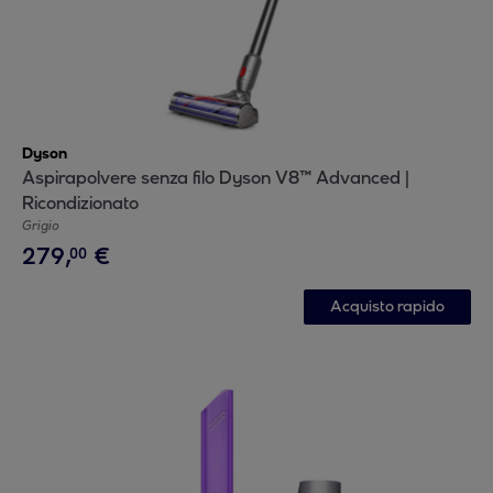
Dyson
Aspirapolvere senza filo Dyson V8™ Advanced |
Ricondizionato
Grigio
279
,
€
00
Acquisto rapido