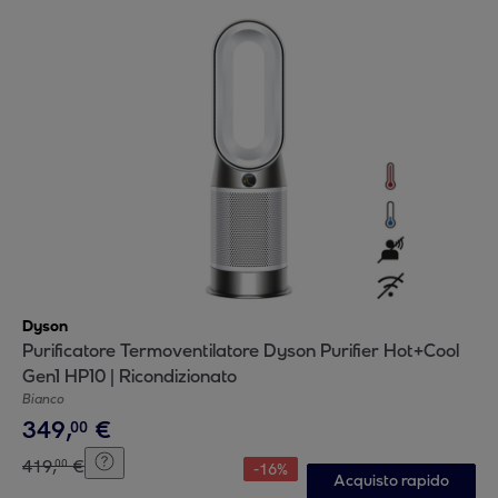
Dyson
Purificatore Termoventilatore Dyson Purifier Hot+Cool
Gen1 HP10 | Ricondizionato
Bianco
349
,
€
00
419
,
€
00
-
16
%
Acquisto rapido