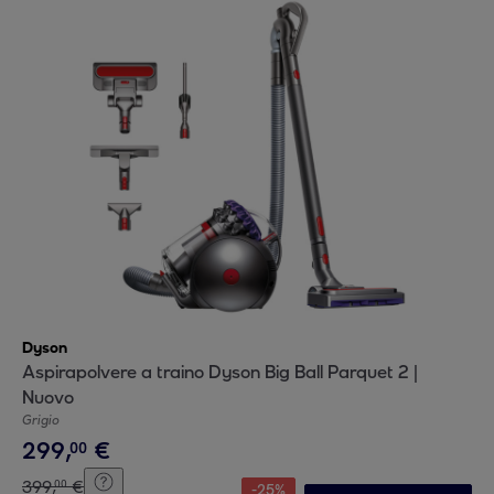
Dyson
Aspirapolvere a traino Dyson Big Ball Parquet 2 |
Nuovo
Grigio
299
,
€
00
399
,
€
00
-
25
%