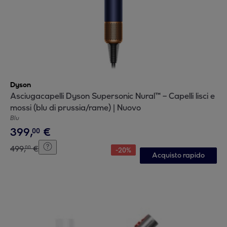
Dyson
Asciugacapelli Dyson Supersonic Nural™ – Capelli lisci e
mossi (blu di prussia/rame) | Nuovo
Blu
399
,
€
00
499
,
€
00
-
20
%
Acquisto rapido