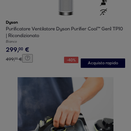
Dyson
Purificatore Ventilatore Dyson Purifier Cool™ Gen1 TP10
| Ricondizionato
Bianco
299
,
€
00
499
,
€
00
-
40
%
Acquisto rapido