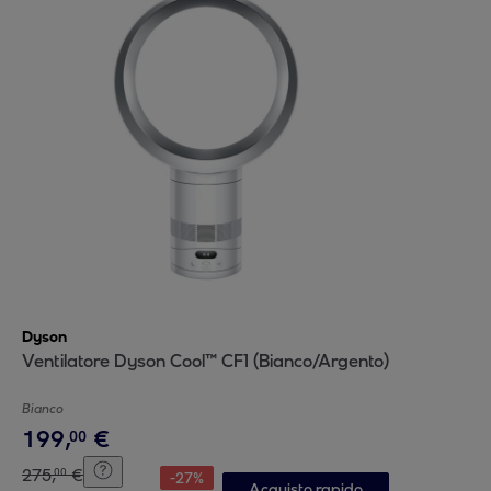
Dyson
Ventilatore Dyson Cool™ CF1 (Bianco/Argento)
Bianco
199
,
€
00
275
,
€
00
-
27
%
Acquisto rapido