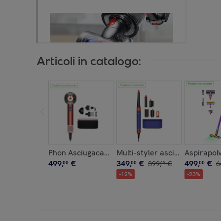
Articoli in catalogo:
Phon Asciugacapelli Dyson Supersonic Nural™ (S
Multi-styler asciugacapelli Dy
Aspirapolv
499
,
€
349
,
€
499
,
€
00
00
399
,
€
00
6
00
-
12
%
-
23
%