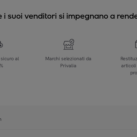
e i suoi venditori si impegnano a render
sicuro al
Marchi selezionati da
Restitu
0%
Privalia
articoli
pr
n