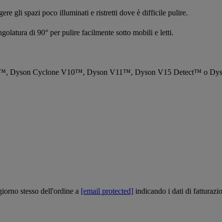
e gli spazi poco illuminati e ristretti dove è difficile pulire.
golatura di 90° per pulire facilmente sotto mobili e letti.
on V8™, Dyson Cyclone V10™, Dyson V11™, Dyson V15 Detect™ o Dy
 giorno stesso dell'ordine a
[email protected]
indicando i dati di fatturazi