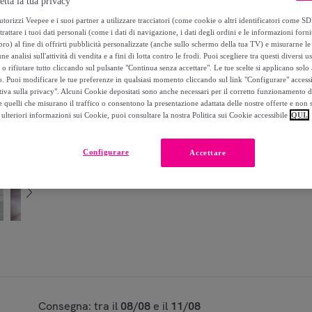
etta la tua privacy
-
35
%
torizzi Veepee e i suoi partner a utilizzare tracciatori (come cookie o altri identificatori come SD
trattare i tuoi dati personali (come i dati di navigazione, i dati degli ordini e le informazioni forni
) al fine di offrirti pubblicità personalizzate (anche sullo schermo della tua TV) e misurarne le 
ne analisi sull'attività di vendita e a fini di lotta contro le frodi. Puoi scegliere tra questi diversi u
Modello:
Dyson Accessori | Kit di pulizia av
o rifiutare tutto cliccando sul pulsante "Continua senza accettare". Le tue scelte si applicano sol
o. Puoi modificare le tue preferenze in qualsiasi momento cliccando sul link "Configurare" accessib
tiva sulla privacy". Alcuni Cookie depositati sono anche necessari per il corretto funzionamento d
1
Aggiungi al carrello
 quelli che misurano il traffico o consentono la presentazione adattata delle nostre offerte e non 
ulteriori informazioni sui Cookie, puoi consultare la nostra Politica sui Cookie accessibile
QUI.
Venduto da
Dyson Ufficiale
Configurare
Accettare
Condividi questo articolo
Consegna: tra il
08/08
e il
11/08