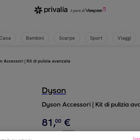
Casa
Bambini
Scarpe
Sport
Viaggi
 Accessori | Kit di pulizia avanzata
Dyson
Dyson Accessori | Kit di pulizia a
81
,
€
00
125
,
€
00
Cont