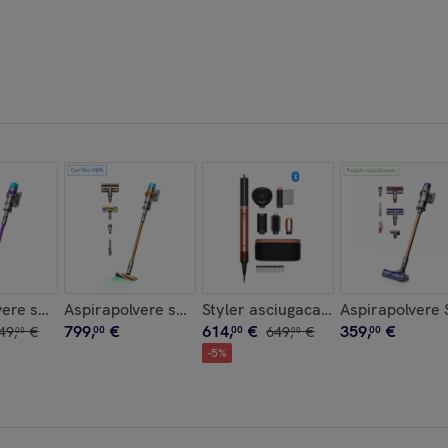
trawberry/Bronze) | Ricondizionato
son Airwrap i.d.™ per capelli lisci e ondulati in Pervinca/Tange
ere senza filo Dyson Gen5detectᵀᴹ Absolute (viola/nichel) | R
Aspirapolvere senza filo Dyson V15 Detectᵀᴹ Absolut
Styler asciugacapelli Dyson Airwra
Aspirapolvere 
799
,
€
614
,
€
359
,
€
49
,
€
00
00
649
,
€
00
00
00
-
5
%