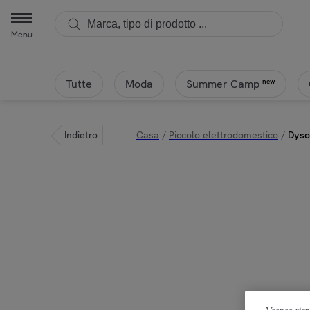
Menu
Tutte
Moda
new
Summer Camp
Indietro
Casa
/
Piccolo elettrodomestico
/
Dyson