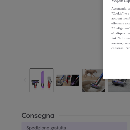
Veepee risp
Accettando, au
"Cookie") e a 
account membro
effettuare alcu
"Configurare" 
e/o dispositiv
link "Informa
servizio, come
consenso. Per 
Consegna
Spedizione gratuita