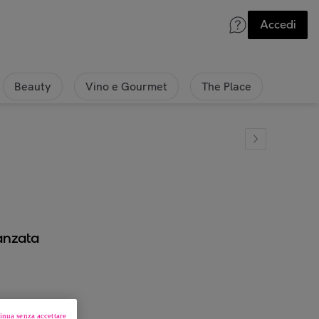
Accedi
Beauty
Vino e Gourmet
The Place
vanzata
inua senza accettare