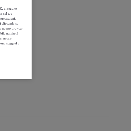
K, di seguito
te nel tuo
prestazioni,
si cliccando su
anzata
o a questo browser
ile tramite il
el nostro
sono soggetti a