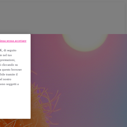
inua senza accettare
K, di seguito
te nel tuo
prestazioni,
si cliccando su
o a questo browser
ile tramite il
el nostro
sono soggetti a