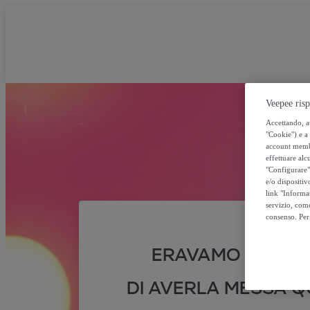
Veepee risp
Accettando, au
"Cookie") e a 
account membro
effettuare alcu
"Configurare" 
e/o dispositiv
link "Informa
servizio, come
consenso. Per 
ERAVAMO SICURI
DI AVERLA MESSA QU