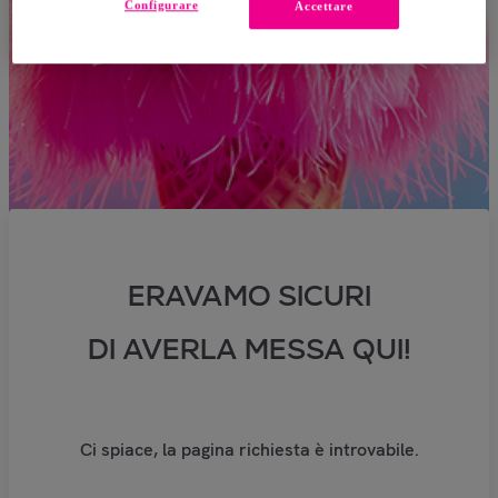
Configurare
Accettare
ERAVAMO SICURI
DI AVERLA MESSA QUI!
Ci spiace, la pagina richiesta è introvabile.