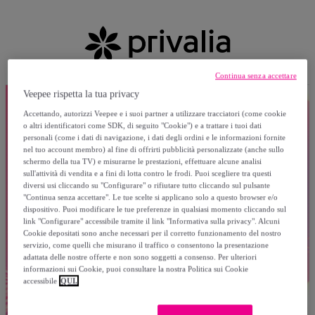
Continua senza accettare
Veepee rispetta la tua privacy
Accettando, autorizzi Veepee e i suoi partner a utilizzare tracciatori (come cookie
o altri identificatori come SDK, di seguito "Cookie") e a trattare i tuoi dati
personali (come i dati di navigazione, i dati degli ordini e le informazioni fornite
nel tuo account membro) al fine di offrirti pubblicità personalizzate (anche sullo
schermo della tua TV) e misurarne le prestazioni, effettuare alcune analisi
sull'attività di vendita e a fini di lotta contro le frodi. Puoi scegliere tra questi
diversi usi cliccando su "Configurare" o rifiutare tutto cliccando sul pulsante
"Continua senza accettare". Le tue scelte si applicano solo a questo browser e/o
dispositivo. Puoi modificare le tue preferenze in qualsiasi momento cliccando sul
link "Configurare" accessibile tramite il link "Informativa sulla privacy". Alcuni
Cookie depositati sono anche necessari per il corretto funzionamento del nostro
servizio, come quelli che misurano il traffico o consentono la presentazione
adattata delle nostre offerte e non sono soggetti a consenso. Per ulteriori
informazioni sui Cookie, puoi consultare la nostra Politica sui Cookie
accessibile
QUI.