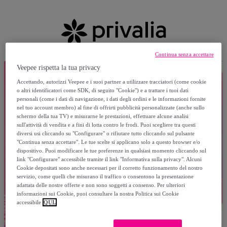
Continua senza accettare
Veepee rispetta la tua privacy
Accettando, autorizzi Veepee e i suoi partner a utilizzare tracciatori (come cookie
o altri identificatori come SDK, di seguito "Cookie") e a trattare i tuoi dati
personali (come i dati di navigazione, i dati degli ordini e le informazioni fornite
nel tuo account membro) al fine di offrirti pubblicità personalizzate (anche sullo
schermo della tua TV) e misurarne le prestazioni, effettuare alcune analisi
sull'attività di vendita e a fini di lotta contro le frodi. Puoi scegliere tra questi
diversi usi cliccando su "Configurare" o rifiutare tutto cliccando sul pulsante
"Continua senza accettare". Le tue scelte si applicano solo a questo browser e/o
dispositivo. Puoi modificare le tue preferenze in qualsiasi momento cliccando sul
link "Configurare" accessibile tramite il link "Informativa sulla privacy". Alcuni
Cookie depositati sono anche necessari per il corretto funzionamento del nostro
servizio, come quelli che misurano il traffico o consentono la presentazione
adattata delle nostre offerte e non sono soggetti a consenso. Per ulteriori
informazioni sui Cookie, puoi consultare la nostra Politica sui Cookie
accessibile
QUI.