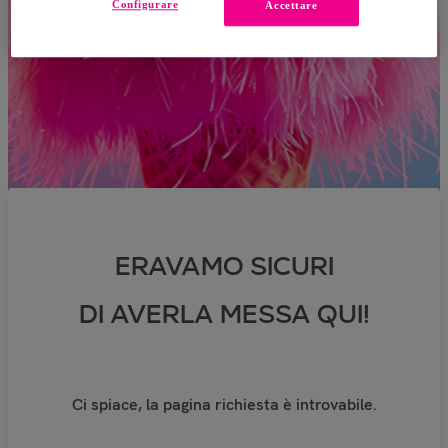
Configurare
Accettare
ERAVAMO SICURI
DI AVERLA MESSA QUI!
Ci spiace, la pagina richiesta è introvabile.