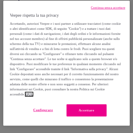
Continua senza accettare
85
,
€
00
Veepee rispetta la tua privacy
-
24
%
Accettando, autorizzi Veepee e i suoi partner a utilizzare tracciatori (come cookie
Venduto da
KOTAI
o altri identificatori come SDK, di seguito "Cookie") e a trattare i tuoi dati
personali (come i dati di navigazione, i dati degli ordini e le informazioni fornite
nel tuo account membro) al fine di offrirti pubblicità personalizzate (anche sullo
schermo della tua TV) e misurarne le prestazioni, effettuare alcune analisi
sull'attività di vendita e a fini di lotta contro le frodi. Puoi scegliere tra questi
diversi usi cliccando su "Configurare" o rifiutare tutto cliccando sul pulsante
Consegna
"Continua senza accettare". Le tue scelte si applicano solo a questo browser e/o
dispositivo. Puoi modificare le tue preferenze in qualsiasi momento cliccando sul
link "Configurare" accessibile tramite il link "Informativa sulla privacy". Alcuni
Consegna da
4,98 €
Cookie depositati sono anche necessari per il corretto funzionamento del nostro
servizio, come quelli che misurano il traffico o consentono la presentazione
Gratuita da 100 € di acquisto
adattata delle nostre offerte e non sono soggetti a consenso. Per ulteriori
informazioni sui Cookie, puoi consultare la nostra Politica sui Cookie
accessibile
QUI.
Consegna: tra il
13/08
e il
16/08
Configurare
Accettare
Come funziona?