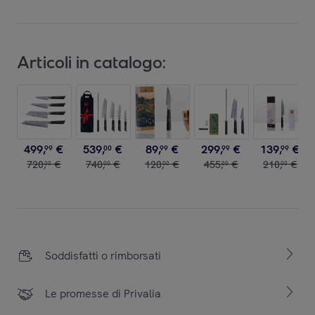
Articoli in catalogo:
499
,
€
539
,
€
89
,
€
299
,
€
139
,
€
99
00
99
99
99
720
,
€
740
,
€
120
,
€
455
,
€
210
,
€
00
00
00
00
00
Soddisfatti o rimborsati
Le promesse di Privalia