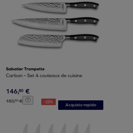
Sabatier Trompette
Carbon - Set 4 couteaux de cuisine
146
,
€
80
183
,
€
50
-
20
%
Acquisto rapido