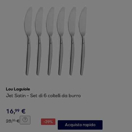
Lou Laguiole
Jet Satin - Set di 6 coltelli da burro
16
,
€
99
28
,
€
30
-
39
%
Acquisto rapido