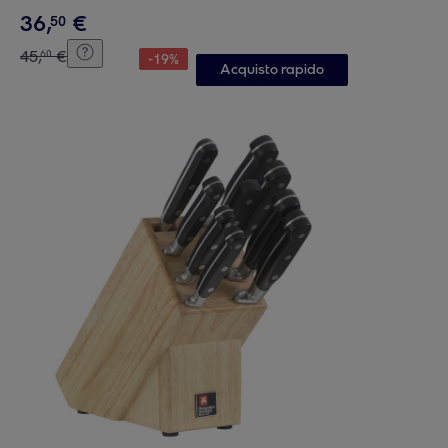
36
,
€
50
45
,
€
60
-
19
%
Acquisto rapido