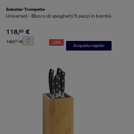
Sabatier Trompette
Universal - Blocco di spaghetti 5 pezzi in bambù
118
,
€
80
148
,
€
50
-
20
%
Acquisto rapido