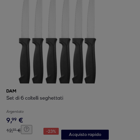
DAM
Set di 6 coltelli seghettati
Argentato
9
,
€
99
12
,
€
99
-
23
%
Acquisto rapido