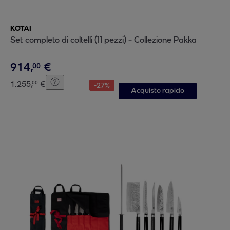
KOTAI
Set completo di coltelli (11 pezzi) - Collezione Pakka
914
,
€
00
1
.
255
,
€
00
-
27
%
Acquisto rapido