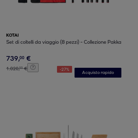
KOTAI
Set di coltelli da viaggio (8 pezzi) - Collezione Pakka
739
,
€
00
1
.
020
,
€
00
-
27
%
Acquisto rapido