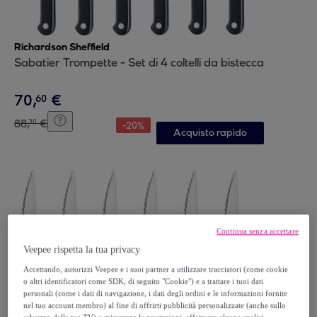
Richardson Sheffield
Sabatier Trompette - Set di 4 coltelli da bistecca
70
,
€
60
88
,
€
30
-
20
%
Acquisto rapido
Continua senza accettare
Veepee rispetta la tua privacy
Accettando, autorizzi Veepee e i suoi partner a utilizzare tracciatori (come cookie
o altri identificatori come SDK, di seguito "Cookie") e a trattare i tuoi dati
personali (come i dati di navigazione, i dati degli ordini e le informazioni fornite
nel tuo account membro) al fine di offrirti pubblicità personalizzate (anche sullo