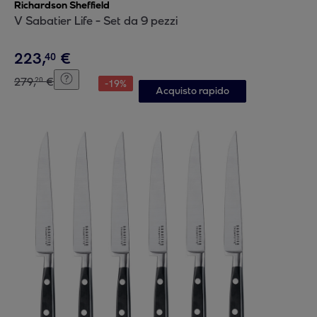
Richardson Sheffield
V Sabatier Life - Set da 9 pezzi
223
,
€
40
279
,
€
20
-
19
%
Acquisto rapido