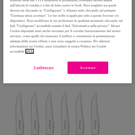
schermo della tua TV) e misurarne le prestazioni, effettuare alcune analisi
sull'attività di vendita e a fini di lotta contro le frodi. Puoi scegliere tra questi
diversi usi cliccando su "Configurare" o rifiutare tutto cliccando sul pulsante
"Continua senza accettare". Le tue scelte si applicano solo a questo browser e/o
dispositivo. Puoi modificare le tue preferenze in qualsiasi momento cliccando sul
link "Configurare" accessibile tramite il link "Informativa sulla privacy". Alcuni
Cookie depositati sono anche necessari per il corretto funzionamento del nostro
servizio, come quelli che misurano il traffico o consentono la presentazione
Amefa
adattata delle nostre offerte e non sono soggetti a consenso. Per ulteriori
Aspen - Coltello da carne (x6)
informazioni sui Cookie, puoi consultare la nostra Politica sui Cookie
accessibile
QUI.
34
,
€
99
Configurare
Accettare
79
,
€
50
-
55
%
Acquisto rapido