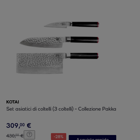
KOTAI
Set asiatici di coltelli (3 coltelli) - Collezione Pakka
309
,
€
00
430
,
€
00
-
28
%
Acquisto rapido