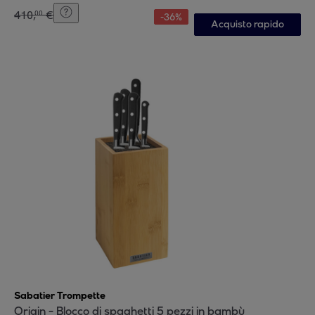
410
,
€
00
-
36
%
Acquisto rapido
Sabatier Trompette
Origin - Blocco di spaghetti 5 pezzi in bambù