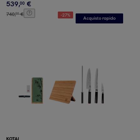
539
,
€
00
740
,
€
00
-
27
%
Acquisto rapido
KOTAI