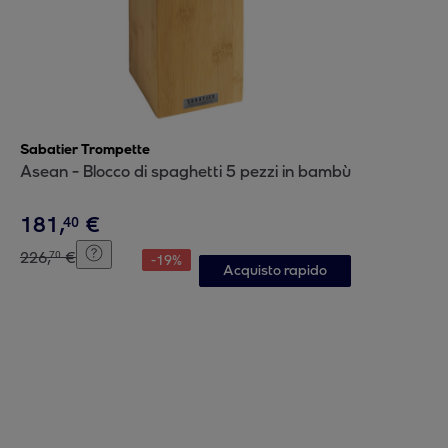
Sabatier Trompette
Asean - Blocco di spaghetti 5 pezzi in bambù
181
,
€
40
226
,
€
70
-
19
%
Acquisto rapido