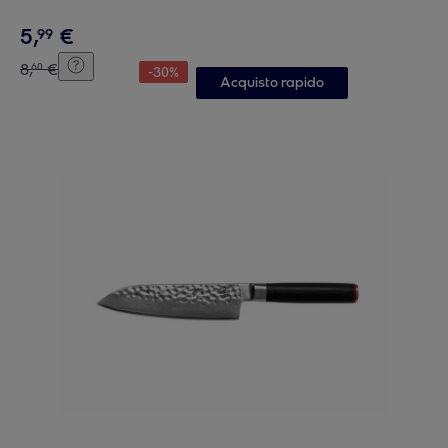
5
,
€
99
8
,
€
60
-
30
%
Acquisto rapido