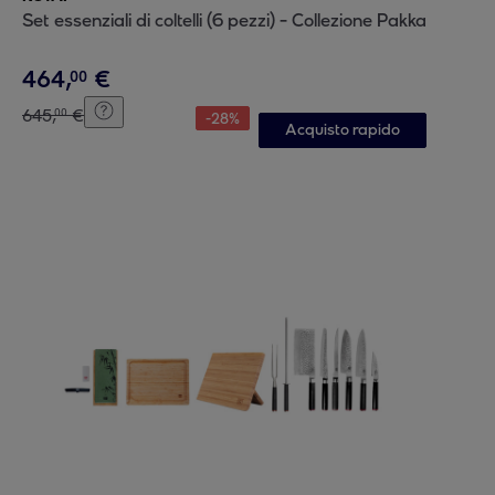
Set essenziali di coltelli (6 pezzi) - Collezione Pakka
464
,
€
00
645
,
€
00
-
28
%
Acquisto rapido