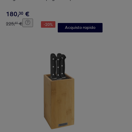
180
,
€
30
225
,
€
40
-
20
%
Acquisto rapido