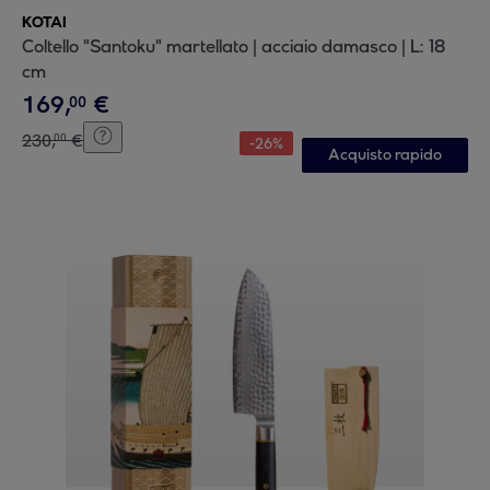
KOTAI
Coltello "Santoku" martellato | acciaio damasco | L: 18
cm
169
,
€
00
230
,
€
00
-
26
%
Acquisto rapido