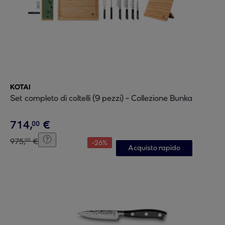
KOTAI
Set completo di coltelli (9 pezzi) - Collezione Bunka
714
,
€
00
975
,
€
00
-
26
%
Acquisto rapido