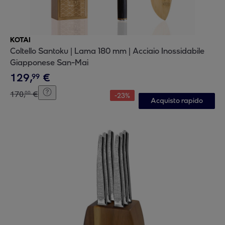
KOTAI
Coltello Santoku | Lama 180 mm | Acciaio Inossidabile
Giapponese San-Mai
129
,
€
99
170
,
€
00
-
23
%
Acquisto rapido