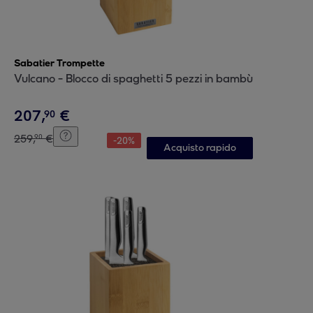
Sabatier Trompette
Vulcano - Blocco di spaghetti 5 pezzi in bambù
207
,
€
90
259
,
€
90
-
20
%
Acquisto rapido