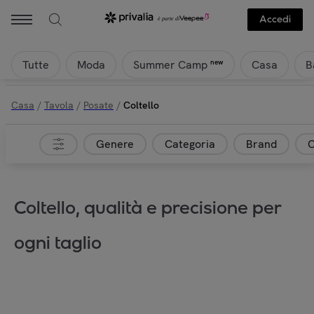
Accedi
Tutte
Moda
Casa
B
new
Summer Camp
Casa
/
Tavola
/
Posate
/
Coltello
Genere
Categoria
Brand
C
Coltello, qualità e precisione per
ogni taglio