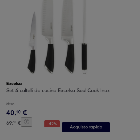
Excelsa
Set 4 coltelli da cucina Excelsa Soul Cook Inox
Nero
40
,
€
10
69
,
€
60
-
42
%
Acquisto rapido