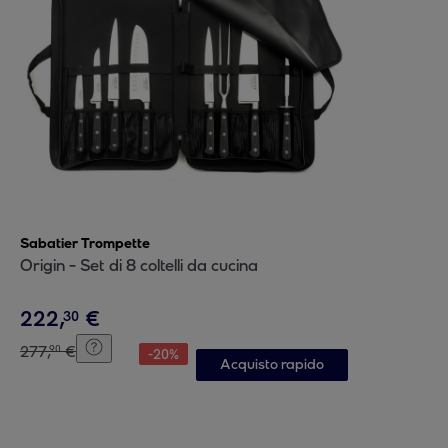
Sabatier Trompette
Origin - Set di 8 coltelli da cucina
222
,
€
30
277
,
€
90
-
20
%
Acquisto rapido