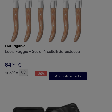
Lou Laguiole
Louis Faggio - Set di 4 coltelli da bistecca
84
,
€
20
105
,
€
30
-
20
%
Acquisto rapido