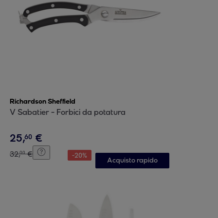
Richardson Sheffield
V Sabatier - Forbici da potatura
25
,
€
60
32
,
€
00
-
20
%
Acquisto rapido