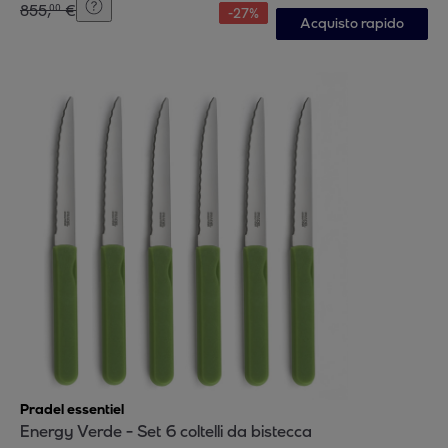
855
,
€
00
-
27
%
Acquisto rapido
Pradel essentiel
Energy Verde - Set 6 coltelli da bistecca