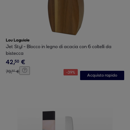
Lou Laguiole
Jet Styl - Blocco in legno di acacia con 6 coltelli da
bistecca
42
,
€
50
70
,
€
80
-
39
%
Acquisto rapido