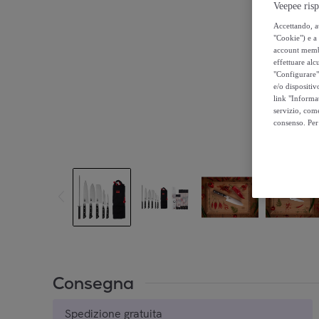
Veepee risp
Accettando, au
"Cookie") e a 
account membro
effettuare alcu
"Configurare" 
e/o dispositiv
link "Informa
servizio, come
consenso. Per 
Consegna
Spedizione gratuita