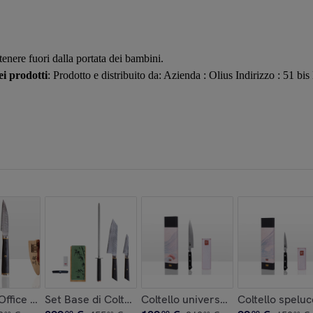
 tenere fuori dalla portata dei bambini.
i prodotti
: Prodotto e distribuito da: Azienda : Olius Indirizzo : 51 b
unka San-Mai
ezzi) - Collezione Bunka
'Office | Lama 90 mm | Acciaio Inossidabile Giapponese San-Ma
Set Base di Coltelli (4 pezzi) - Collezione Bunka San-
Coltello universale Hashi Damas 
Coltello spelu