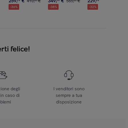
259
,
€
349
,
€
229
,
€
99
410
,
€
99
565
,
€
99
340
,
€
00
00
00
-
36
%
-
38
%
-
32
%
ti felice!
zione degli
I venditori sono
 in caso di
sempre a tua
oblemi
disposizione