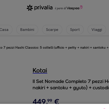
Casa
Bambini
Scarpe
Sport
Viaggi
7 pezzi Hashi Classico: 5 coltelli (ufficio + petty + nakiri + santoku 
Kotai
Il Set Nomade Completo 7 pezzi Hash
nakiri + santoku + gyuto) + custod
449
,
€
99