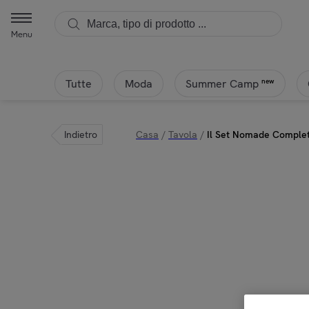
Menu
Tutte
Moda
new
Summer Camp
Indietro
Casa
/
Tavola
/
Il Set Nomade Completo 