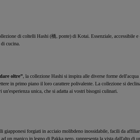
collezione di coltelli Hashi (橋, ponte) di Kotai. Essenziale, accessibil
 di cucina.
dare oltre”
, la collezione Hashi si inspira alle diverse forme dell'acqua
ettere in primo piano il loro carattere polivalente. La collezione si decli
vi un'esperienza unica, che si adatta ai vostri bisogni culinari.
 giapponesi forgiati in acciaio molibdeno inossidabile, facili da affili
ad un manico in legno di Pakka nero, rappresenta la vista dall'alto di un