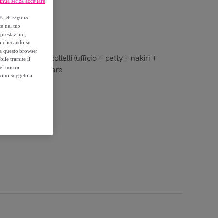
inua senza accettare
K, di seguito
te nel tuo
prestazioni,
si cliccando su
o a questo browser
Classico: 5 coltelli (ufficio + petty + nakiri +
ile tramite il
ciaino per affilare
el nostro
sono soggetti a