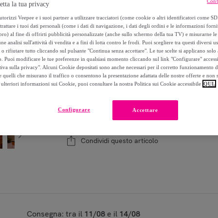
Cont
etta la tua privacy
720
,
€
00
-
37
%
torizzi Veepee e i suoi partner a utilizzare tracciatori (come cookie o altri identificatori come SD
trattare i tuoi dati personali (come i dati di navigazione, i dati degli ordini e le informazioni forni
) al fine di offrirti pubblicità personalizzate (anche sullo schermo della tua TV) e misurarne le 
ne analisi sull'attività di vendita e a fini di lotta contro le frodi. Puoi scegliere tra questi diversi u
o rifiutare tutto cliccando sul pulsante "Continua senza accettare". Le tue scelte si applicano sol
Modello:
Il Set Nomade Completo 7 pezzi Hashi 
o. Puoi modificare le tue preferenze in qualsiasi momento cliccando sul link "Configurare" accessib
santoku + gyuto) + custodia 100% cotone + ac
tiva sulla privacy". Alcuni Cookie depositati sono anche necessari per il corretto funzionamento d
 quelli che misurano il traffico o consentono la presentazione adattata delle nostre offerte e non 
ulteriori informazioni sui Cookie, puoi consultare la nostra Politica sui Cookie accessibile
QUI.
1
Aggiungi al carrello
Configurare
Accettare
Venduto da
KOTAI
Condividi questo articolo
Consegna: tra il
11/08
e il
14/08