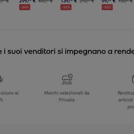
299
,
€
139
,
€
99
,
€
0
,
€
99
455
,
€
99
210
,
€
99
150
,
€
00
00
00
00
-
34
%
-
33
%
-
33
%
e i suoi venditori si impegnano a render
sicuro al
Marchi selezionati da
Restitu
0%
Privalia
articoli
pr