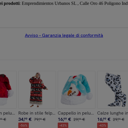
i prodotti
: Emprendimientos Urbanos SL , Calle Oro 46 Poligono Ind
Avviso – Garanzia legale di conformità
. Pelle autentica Dollaro
n peluche extra morbido. Design natalizio rosso. 31x48 cm.
Robe in stile felpa e coperta in pile extra morbido. Tr
Cappello in peluche extra soft. D
Calze lunghe i
34
,
€
16
,
€
16
,
€
€
99
79
,
€
99
29
,
€
99
29
,
€
99
99
99
99
-
56
%
-
43
%
-
43
%