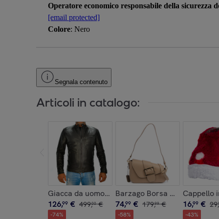
Operatore economico responsabile della sicurezza de
[email protected]
Colore
: Nero
Segnala contenuto
Articoli in catalogo:
Giacca da uomo in vera pelle.
Barzago Borsa a spalla Donna
Cappello i
126
,
€
74
,
€
16
,
€
99
499
,
€
99
179
,
€
99
29
,
00
99
-
74
%
-
58
%
-
43
%