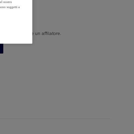
el nostro
sono soggetti a
paio di forbici e un affilatore.