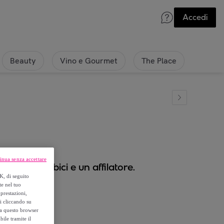
Accedi
Beauty
Vino e Gourmet
The Place
inua senza accettare
 paio di forbici e un affilatore.
K, di seguito
te nel tuo
prestazioni,
si cliccando su
o a questo browser
ile tramite il