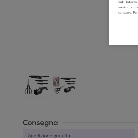
link "Informa
servizio, come
consenso. Per 
Consegna
Spedizione gratuita