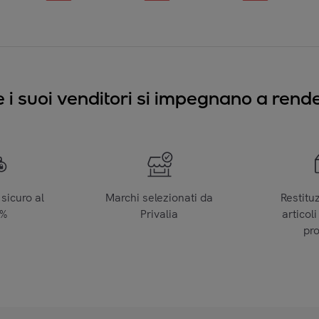
e i suoi venditori si impegnano a render
sicuro al
Marchi selezionati da
Restitu
0%
Privalia
articoli
pr