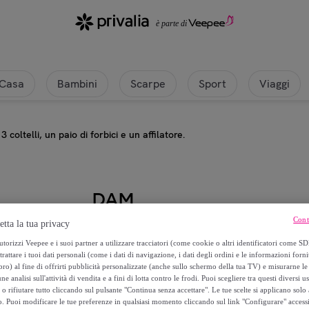
Casa
Bambini
Scarpe
Sport
Viaggi
 coltelli, un paio di forbici e un affilatore.
DAM
Cont
etta la tua privacy
Set da cucina nero con 3 coltelli, un
torizzi Veepee e i suoi partner a utilizzare tracciatori (come cookie o altri identificatori come SD
trattare i tuoi dati personali (come i dati di navigazione, i dati degli ordini e le informazioni forni
19
,
€
99
) al fine di offrirti pubblicità personalizzate (anche sullo schermo della tua TV) e misurarne le 
ne analisi sull'attività di vendita e a fini di lotta contro le frodi. Puoi scegliere tra questi diversi u
o rifiutare tutto cliccando sul pulsante "Continua senza accettare". Le tue scelte si applicano sol
39
,
€
99
o. Puoi modificare le tue preferenze in qualsiasi momento cliccando sul link "Configurare" accessib