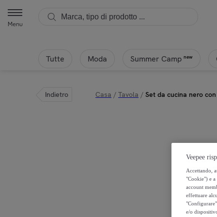
Menu
Tutte
Moda
new
Summer Camp
Indietro
Casa
/
Tavola
/
Set da cucina nero con 3
Veepee risp
Accettando, au
"Cookie") e a 
account membro
effettuare alcu
"Configurare" 
e/o dispositiv