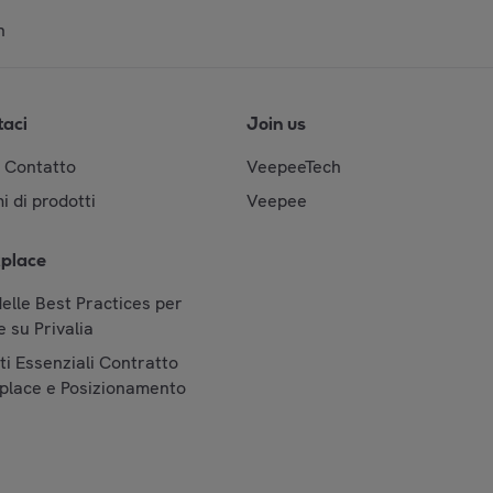
n
taci
Join us
& Contatto
VeepeeTech
i di prodotti
Veepee
place
elle Best Practices per
 su Privalia
i Essenziali Contratto
place e Posizionamento