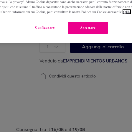
tiva sulla privacy". Alcuni Cookie depositati sono anche necessari per il corretto funzionamento d
-
50
%
 quelli che misurano il traffico o consentono la presentazione adattata delle nostre offerte e non 
ulteriori informazioni sui Cookie, puoi consultare la nostra Politica sui Cookie accessibile
QUI.
Stanno terminando
Configurare
Accettare
Modello:
Set da cucina nero con 3 coltelli, un 
1
Aggiungi al carrello
Venduto da
EMPRENDIMIENTOS URBANOS
Condividi questo articolo
Consegna: tra il
16/08
e il
19/08