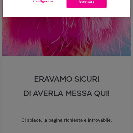
Configurare
Accettare
ERAVAMO SICURI
DI AVERLA MESSA QUI!
Ci spiace, la pagina richiesta è introvabile.