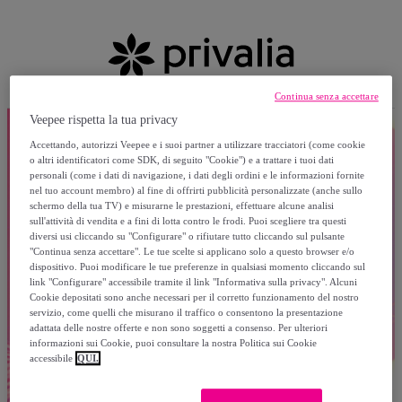
Continua senza accettare
Veepee rispetta la tua privacy
Accettando, autorizzi Veepee e i suoi partner a utilizzare tracciatori (come cookie
o altri identificatori come SDK, di seguito "Cookie") e a trattare i tuoi dati
personali (come i dati di navigazione, i dati degli ordini e le informazioni fornite
nel tuo account membro) al fine di offrirti pubblicità personalizzate (anche sullo
schermo della tua TV) e misurarne le prestazioni, effettuare alcune analisi
sull'attività di vendita e a fini di lotta contro le frodi. Puoi scegliere tra questi
diversi usi cliccando su "Configurare" o rifiutare tutto cliccando sul pulsante
"Continua senza accettare". Le tue scelte si applicano solo a questo browser e/o
dispositivo. Puoi modificare le tue preferenze in qualsiasi momento cliccando sul
link "Configurare" accessibile tramite il link "Informativa sulla privacy". Alcuni
Cookie depositati sono anche necessari per il corretto funzionamento del nostro
servizio, come quelli che misurano il traffico o consentono la presentazione
adattata delle nostre offerte e non sono soggetti a consenso. Per ulteriori
informazioni sui Cookie, puoi consultare la nostra Politica sui Cookie
accessibile
QUI.