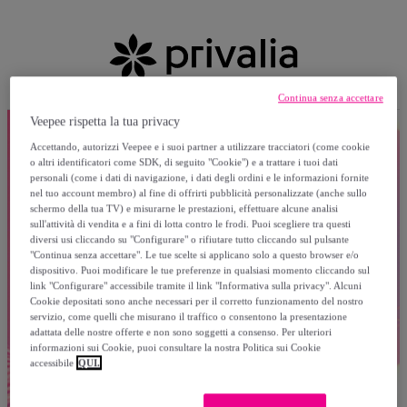
Continua senza accettare
Veepee rispetta la tua privacy
Accettando, autorizzi Veepee e i suoi partner a utilizzare tracciatori (come cookie
o altri identificatori come SDK, di seguito "Cookie") e a trattare i tuoi dati
personali (come i dati di navigazione, i dati degli ordini e le informazioni fornite
nel tuo account membro) al fine di offrirti pubblicità personalizzate (anche sullo
schermo della tua TV) e misurarne le prestazioni, effettuare alcune analisi
sull'attività di vendita e a fini di lotta contro le frodi. Puoi scegliere tra questi
diversi usi cliccando su "Configurare" o rifiutare tutto cliccando sul pulsante
"Continua senza accettare". Le tue scelte si applicano solo a questo browser e/o
dispositivo. Puoi modificare le tue preferenze in qualsiasi momento cliccando sul
link "Configurare" accessibile tramite il link "Informativa sulla privacy". Alcuni
Cookie depositati sono anche necessari per il corretto funzionamento del nostro
servizio, come quelli che misurano il traffico o consentono la presentazione
adattata delle nostre offerte e non sono soggetti a consenso. Per ulteriori
informazioni sui Cookie, puoi consultare la nostra Politica sui Cookie
accessibile
QUI.