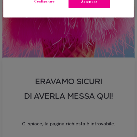
Configurare
Accettare
ERAVAMO SICURI
DI AVERLA MESSA QUI!
Ci spiace, la pagina richiesta è introvabile.