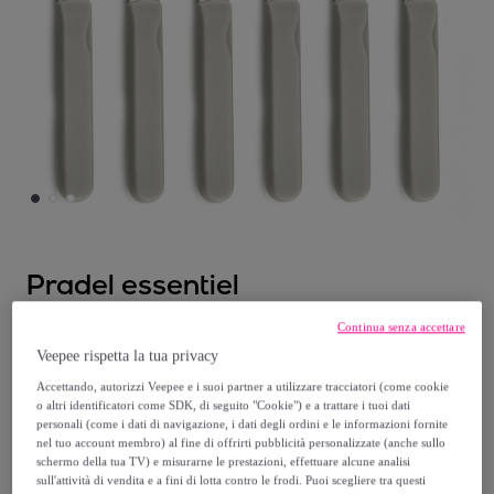
Pradel essentiel
Continua senza accettare
Energy Bianco - Set 6 coltelli da bistecca
Veepee rispetta la tua privacy
Modello:
Energy Bianco - Set 6 coltelli da
bistecca
Accettando, autorizzi Veepee e i suoi partner a utilizzare tracciatori (come cookie
o altri identificatori come SDK, di seguito "Cookie") e a trattare i tuoi dati
personali (come i dati di navigazione, i dati degli ordini e le informazioni fornite
5
,
€
nel tuo account membro) al fine di offrirti pubblicità personalizzate (anche sullo
99
schermo della tua TV) e misurarne le prestazioni, effettuare alcune analisi
sull'attività di vendita e a fini di lotta contro le frodi. Puoi scegliere tra questi