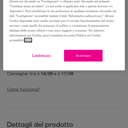
8
,
€
diversi usi cliccando su "Configurare" o rifiutare tutto cliccando sul pulsante
60
"Continua senza accettare". Le tue scelte si applicano solo a questo browser e/o
-
30
%
dispositivo. Puoi modificare le tue preferenze in qualsiasi momento cliccando sul
link "Configurare" accessibile tramite il link "Informativa sulla privacy". Alcuni
Venduto da
Amefa Couzon
Cookie depositati sono anche necessari per il corretto funzionamento del nostro
servizio, come quelli che misurano il traffico o consentono la presentazione
adattata delle nostre offerte e non sono soggetti a consenso. Per ulteriori
informazioni sui Cookie, puoi consultare la nostra Politica sui Cookie
accessibile
QUI.
Consegna
Configurare
Accettare
Consegna da
9,05 €
Consegna: tra il
14/08
e il
17/08
Come funziona?
Dettagli del prodotto