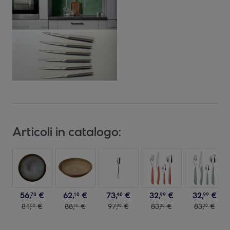
Articoli in catalogo:
56
,
€
62
,
€
73
,
€
32
,
€
32
,
€
70
10
40
99
99
81
,
€
88
,
€
97
,
€
83
,
€
83
,
€
00
70
90
30
30