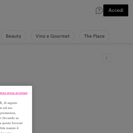
Accedi
Beauty
Vino e Gourmet
The Place
inua senza accettare
 pezzi
K, di seguito
te nel tuo
prestazioni,
si cliccando su
o a questo browser
ile tramite il
el nostro