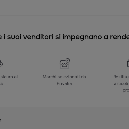
e i suoi venditori si impegnano a render
sicuro al
Marchi selezionati da
Restitu
0%
Privalia
articoli
pr
n