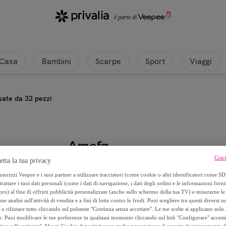
Casa
Bambini
Scarpe
Sport
Viaggi
sate da 32 pezzi
Amefa
Cont
etta la tua privacy
Nordic Nero - Set di posate da 32
torizzi Veepee e i suoi partner a utilizzare tracciatori (come cookie o altri identificatori come SD
trattare i tuoi dati personali (come i dati di navigazione, i dati degli ordini e le informazioni forni
49
,
€
) al fine di offrirti pubblicità personalizzate (anche sullo schermo della tua TV) e misurarne le 
99
ne analisi sull'attività di vendita e a fini di lotta contro le frodi. Puoi scegliere tra questi diversi u
o rifiutare tutto cliccando sul pulsante "Continua senza accettare". Le tue scelte si applicano sol
125
,
€
o. Puoi modificare le tue preferenze in qualsiasi momento cliccando sul link "Configurare" accessib
00
tiva sulla privacy". Alcuni Cookie depositati sono anche necessari per il corretto funzionamento d