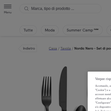
Menu
Tutte
Moda
new
Summer Camp
Indietro
Casa
/
Tavola
/
Nordic Nero - Set di po
Veepee risp
Accettando, au
"Cookie") e a 
account membro
effettuare alcu
"Configurare" 
e/o dispositiv
link "Informa