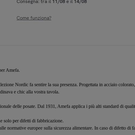
Consegna: tra il
11/08
e il
14/08
Come funziona?
 per Amefa.
llezione Nordic fa sentire la sua presenza. Progettata in acciaio colorato
nava e chic alla vostra tavola.
ionale delle posate. Dal 1931, Amefa applica i più alti standard di qualit
e solo per difetti di fabbricazione.
 alle normative europee sulla sicurezza alimentare. In caso di difetto di