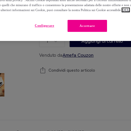
-
60
%
 quelli che misurano il traffico o consentono la presentazione adattata delle nostre offerte e non 
ulteriori informazioni sui Cookie, puoi consultare la nostra Politica sui Cookie accessibile
QUI.
Configurare
Accettare
Modello:
Nordic Nero - Set di posate da 32 p
1
Aggiungi al carrello
Venduto da
Amefa Couzon
Condividi questo articolo