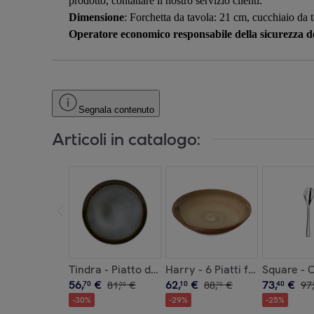
prodotto, contattare il nostro servizio clienti.
Dimensione
: Forchetta da tavola: 21 cm, cucchiaio da 
Operatore economico responsabile della sicurezza de
Segnala contenuto
Articoli in catalogo:
Tindra - Piatto da dolce (x6)
Harry - 6 Piatti fondi
Square - C
56
,
€
62
,
€
73
,
€
70
81
,
€
10
88
,
€
40
97
,
00
70
-
30
%
-
29
%
-
25
%