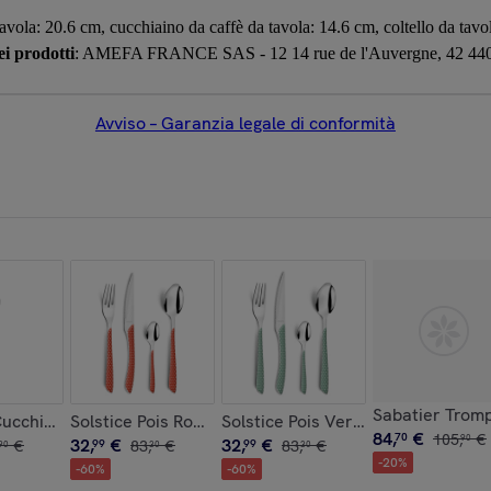
tavola: 20.6 cm, cucchiaino da caffè da tavola: 14.6 cm, coltello da tavo
i prodotti
: AMEFA FRANCE SAS - 12 14 rue de l'Auvergne, 42 440 N
Avviso – Garanzia legale di conformità
Sabatier Trompe
ucchiaio per espresso (x6)
Solstice Pois Rosso/Bianco - Set di posate da 24 pezz
Solstice Pois Verde/Bianco - Set d
84
,
€
70
105
,
€
90
32
,
€
32
,
€
€
99
83
,
€
99
83
,
€
90
30
30
-
20
%
-
60
%
-
60
%