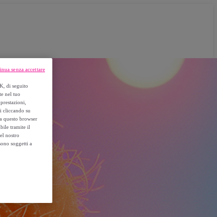
inua senza accettare
K, di seguito
te nel tuo
prestazioni,
si cliccando su
o a questo browser
ile tramite il
el nostro
sono soggetti a