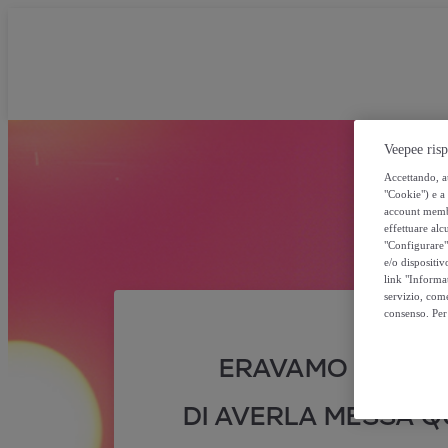
Veepee risp
Accettando, au
"Cookie") e a 
account membro
effettuare alcu
"Configurare" 
e/o dispositiv
link "Informa
servizio, come
consenso. Per 
ERAVAMO SICURI
DI AVERLA MESSA QU