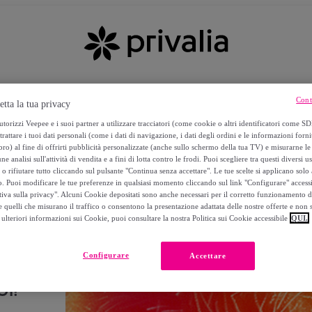
Cont
etta la tua privacy
torizzi Veepee e i suoi partner a utilizzare tracciatori (come cookie o altri identificatori come SD
trattare i tuoi dati personali (come i dati di navigazione, i dati degli ordini e le informazioni forni
) al fine di offrirti pubblicità personalizzate (anche sullo schermo della tua TV) e misurarne le 
ne analisi sull'attività di vendita e a fini di lotta contro le frodi. Puoi scegliere tra questi diversi u
o rifiutare tutto cliccando sul pulsante "Continua senza accettare". Le tue scelte si applicano sol
o. Puoi modificare le tue preferenze in qualsiasi momento cliccando sul link "Configurare" accessib
tiva sulla privacy". Alcuni Cookie depositati sono anche necessari per il corretto funzionamento d
 quelli che misurano il traffico o consentono la presentazione adattata delle nostre offerte e non 
ulteriori informazioni sui Cookie, puoi consultare la nostra Politica sui Cookie accessibile
QUI.
Configurare
Accettare
I!