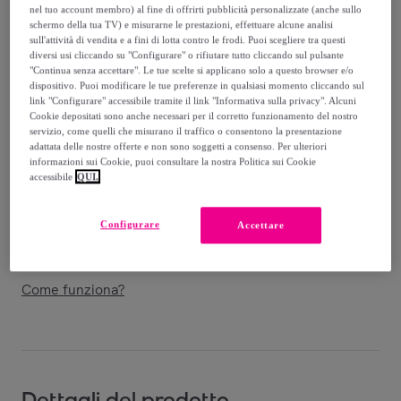
229
,
€
00
nel tuo account membro) al fine di offrirti pubblicità personalizzate (anche sullo
-
65
%
schermo della tua TV) e misurarne le prestazioni, effettuare alcune analisi
sull'attività di vendita e a fini di lotta contro le frodi. Puoi scegliere tra questi
diversi usi cliccando su "Configurare" o rifiutare tutto cliccando sul pulsante
Venduto da
Cheval Firenze
"Continua senza accettare". Le tue scelte si applicano solo a questo browser e/o
dispositivo. Puoi modificare le tue preferenze in qualsiasi momento cliccando sul
link "Configurare" accessibile tramite il link "Informativa sulla privacy". Alcuni
Cookie depositati sono anche necessari per il corretto funzionamento del nostro
servizio, come quelli che misurano il traffico o consentono la presentazione
adattata delle nostre offerte e non sono soggetti a consenso. Per ulteriori
Consegna
informazioni sui Cookie, puoi consultare la nostra Politica sui Cookie
accessibile
QUI.
Spedizione gratuita
Configurare
Accettare
Consegna: tra il
10/09
e il
13/09
Come funziona?
Dettagli del prodotto