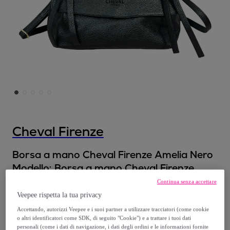
Cheval Firenze
Borsa a mano Cheval Firenze Amelia Nero
Modello:
Borsa a mano Cheval Firenze
Amelia Nero
Continua senza accettare
Veepee rispetta la tua privacy
79
,
€
90
Accettando, autorizzi Veepee e i suoi partner a utilizzare tracciatori (come cookie
o altri identificatori come SDK, di seguito "Cookie") e a trattare i tuoi dati
personali (come i dati di navigazione, i dati degli ordini e le informazioni fornite