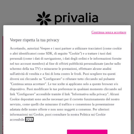
Continua senza accettare
Veepee rispetta la tua privacy
Accettando, autorizzi Veepee e i suoi partner a utilizzare tracciatori (come cookie
o altri identificatori come SDK, di seguito "Cookie") e a trattare i tuoi dati
personali (come i dati di navigazione, i dati degli ordini e le informazioni fornite
nel tuo account membro) al fine di offrirti pubblicità personalizzate (anche sullo
schermo della tua TV) e misurarne le prestazioni, effettuare alcune analisi
sull'attività di vendita e a fini di lotta contro le frodi. Puoi scegliere tra questi
diversi usi cliccando su "Configurare" o rifiutare tutto cliccando sul pulsante
"Continua senza accettare". Le tue scelte si applicano solo a questo browser e/o
dispositivo. Puoi modificare le tue preferenze in qualsiasi momento cliccando sul
link "Configurare" accessibile tramite il link "Informativa sulla privacy". Alcuni
Cookie depositati sono anche necessari per il corretto funzionamento del nostro
servizio, come quelli che misurano il traffico o consentono la presentazione
adattata delle nostre offerte e non sono soggetti a consenso. Per ulteriori
informazioni sui Cookie, puoi consultare la nostra Politica sui Cookie
accessibile
QUI.