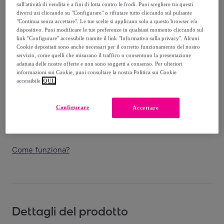
-
79
%
sull'attività di vendita e a fini di lotta contro le frodi. Puoi scegliere tra questi
diversi usi cliccando su "Configurare" o rifiutare tutto cliccando sul pulsante
Venduto da
CTM Store Accessories
"Continua senza accettare". Le tue scelte si applicano solo a questo browser e/o
dispositivo. Puoi modificare le tue preferenze in qualsiasi momento cliccando sul
link "Configurare" accessibile tramite il link "Informativa sulla privacy". Alcuni
Cookie depositati sono anche necessari per il corretto funzionamento del nostro
servizio, come quelli che misurano il traffico o consentono la presentazione
adattata delle nostre offerte e non sono soggetti a consenso. Per ulteriori
Consegna
informazioni sui Cookie, puoi consultare la nostra Politica sui Cookie
accessibile
QUI.
Spedizione gratuita
Configurare
Accettare
Consegna: tra il
13/08
e il
16/08
Come funziona?
Dettagli del prodotto