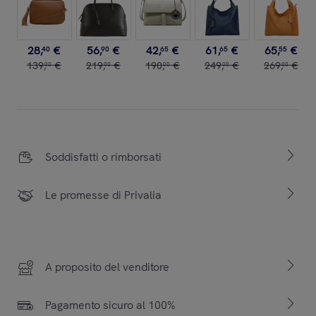
28
,
€
56
,
€
42
,
€
61
,
€
65
,
€
40
90
65
65
55
139
,
€
219
,
€
190
,
€
249
,
€
269
,
€
00
00
00
00
00
Soddisfatti o rimborsati
Le promesse di Privalia
A proposito del venditore
Pagamento sicuro al 100%