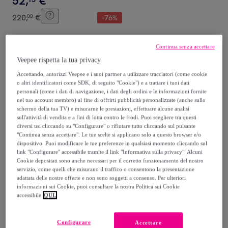
52
,
€
220
,
€
00
-
76
%
Acquisto rapido
Continua senza accettare
Veepee rispetta la tua privacy
Accettando, autorizzi Veepee e i suoi partner a utilizzare tracciatori (come cookie
o altri identificatori come SDK, di seguito "Cookie") e a trattare i tuoi dati
personali (come i dati di navigazione, i dati degli ordini e le informazioni fornite
nel tuo account membro) al fine di offrirti pubblicità personalizzate (anche sullo
schermo della tua TV) e misurarne le prestazioni, effettuare alcune analisi
sull'attività di vendita e a fini di lotta contro le frodi. Puoi scegliere tra questi
diversi usi cliccando su "Configurare" o rifiutare tutto cliccando sul pulsante
"Continua senza accettare". Le tue scelte si applicano solo a questo browser e/o
dispositivo. Puoi modificare le tue preferenze in qualsiasi momento cliccando sul
Chicca Borse
link "Configurare" accessibile tramite il link "Informativa sulla privacy". Alcuni
Chicca Borse - Borsa a
Cookie depositati sono anche necessari per il corretto funzionamento del nostro
servizio, come quelli che misurano il traffico o consentono la presentazione
Spalla Donna in Vera Pelle -
adattata delle nostre offerte e non sono soggetti a consenso. Per ulteriori
Colore Dollaro Nero
Nero
informazioni sui Cookie, puoi consultare la nostra Politica sui Cookie
52
,
€
15
accessibile
QUI.
230
,
€
00
-
77
%
Configurare
Accettare