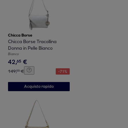
Chicca Borse
Chicca Borse Tracollina
Donna in Pelle Bianco
Bianco
42
,
€
65
149
,
€
00
-
71
%
Acquisto rapido