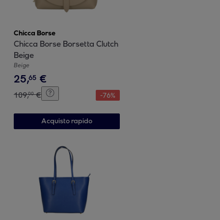
Chicca Borse
Chicca Borse Borsetta Clutch
Beige
Beige
25
,
€
65
109
,
€
00
-
76
%
Acquisto rapido