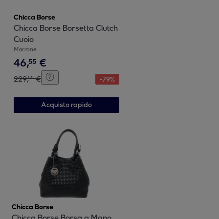
Chicca Borse
Chicca Borse Borsetta Clutch
Cuoio
Marrone
46
,
€
55
229
,
€
00
-
79
%
Acquisto rapido
Chicca Borse
Chicca Borse Borsa a Mano