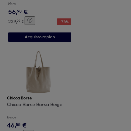
Nero
56
,
€
90
239
,
€
00
-
76
%
Acquisto rapido
Chicca Borse
Chicca Borse Borsa Beige
Beige
46
,
€
55