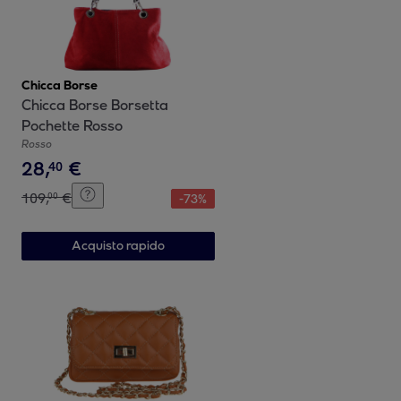
Chicca Borse
Chicca Borse Borsetta
Pochette Rosso
Rosso
28
,
€
40
109
,
€
00
-
73
%
Acquisto rapido