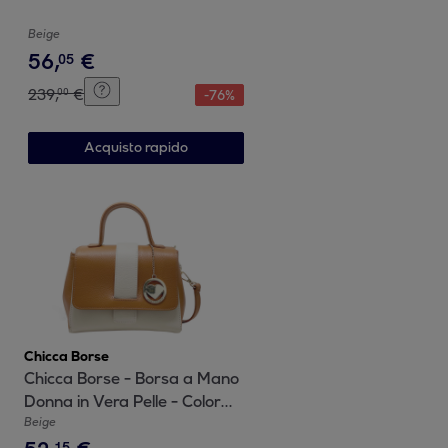
Beige
56
,
€
05
239
,
€
00
-
76
%
Acquisto rapido
Chicca Borse
Chicca Borse - Borsa a Mano
Donna in Vera Pelle - Colore
Beige - Cuoio
Beige
15