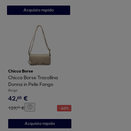
Acquisto rapido
Chicca Borse
Chicca Borse Tracollina
Donna in Pelle Fango
Beige
42
,
€
65
129
,
€
00
-
66
%
Acquisto rapido