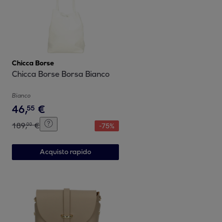
Chicca Borse
Chicca Borse Borsa Bianco
Bianco
46
,
€
55
189
,
€
00
-
75
%
Acquisto rapido