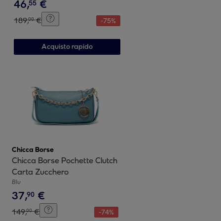
46
,
€
55
189
,
€
00
-
75
%
Acquisto rapido
Chicca Borse
Chicca Borse Pochette Clutch
Carta Zucchero
Blu
37
,
€
90
149
,
€
00
-
74
%