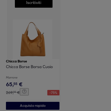
Iscritiviti
Chicca Borse
Chicca Borse Borsa Cuoio
Marrone
65
,
€
55
269
,
€
00
-
75
%
Acquisto rapido