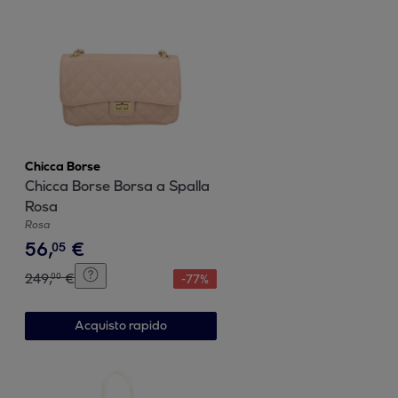
Chicca Borse
Chicca Borse Borsa a Spalla
Rosa
Rosa
56
,
€
05
249
,
€
00
-
77
%
Acquisto rapido