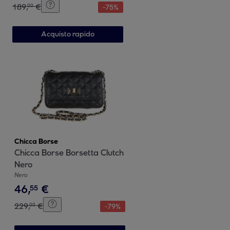
189
,
€
00
-
75
%
Acquisto rapido
Chicca Borse
Chicca Borse Borsetta Clutch
Nero
Nero
46
,
€
55
229
,
€
00
-
79
%