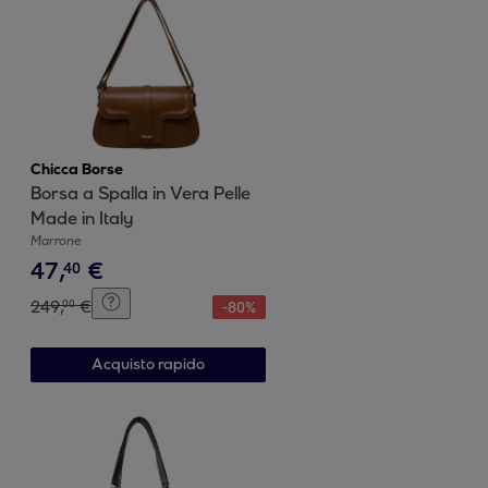
Chicca Borse
Borsa a Spalla in Vera Pelle
Made in Italy
Marrone
47
,
€
40
249
,
€
00
-
80
%
Acquisto rapido