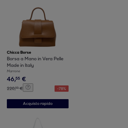
Chicca Borse
Borsa a Mano in Vera Pelle
Made in Italy
Marrone
46
,
€
55
220
,
€
00
-
78
%
Acquisto rapido