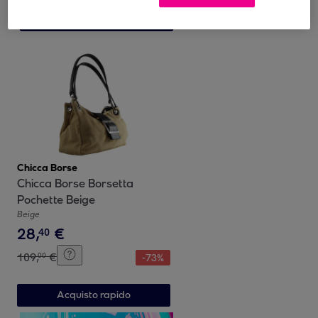
Acquisto rapido
Chicca Borse
Chicca Borse Borsetta
Pochette Beige
Beige
28
,
€
40
109
,
€
00
-
73
%
Acquisto rapido