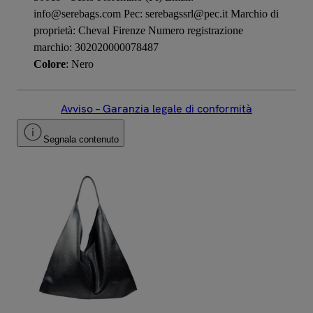
info@serebags.com Pec: serebagssrl@pec.it Marchio di
proprietà: Cheval Firenze Numero registrazione
marchio: 302020000078487
Colore
: Nero
Avviso – Garanzia legale di conformità
Segnala contenuto