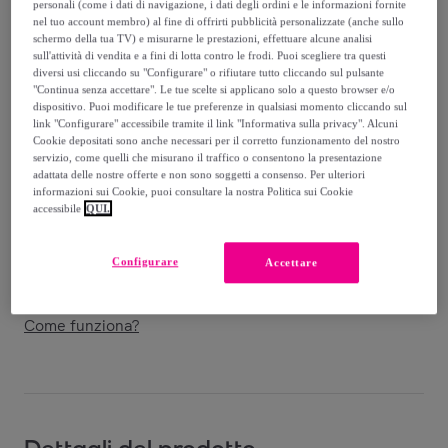
285
,
€
personali (come i dati di navigazione, i dati degli ordini e le informazioni fornite
00
nel tuo account membro) al fine di offrirti pubblicità personalizzate (anche sullo
-
66
%
schermo della tua TV) e misurarne le prestazioni, effettuare alcune analisi
sull'attività di vendita e a fini di lotta contro le frodi. Puoi scegliere tra questi
Venduto da
Cheval Firenze
diversi usi cliccando su "Configurare" o rifiutare tutto cliccando sul pulsante
"Continua senza accettare". Le tue scelte si applicano solo a questo browser e/o
dispositivo. Puoi modificare le tue preferenze in qualsiasi momento cliccando sul
link "Configurare" accessibile tramite il link "Informativa sulla privacy". Alcuni
Cookie depositati sono anche necessari per il corretto funzionamento del nostro
servizio, come quelli che misurano il traffico o consentono la presentazione
Consegna
adattata delle nostre offerte e non sono soggetti a consenso. Per ulteriori
informazioni sui Cookie, puoi consultare la nostra Politica sui Cookie
accessibile
QUI.
Spedizione gratuita
Configurare
Accettare
Consegna: tra il
10/09
e il
13/09
Come funziona?