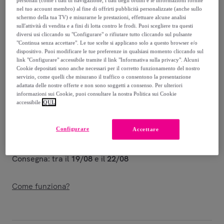
personali (come i dati di navigazione, i dati degli ordini e le informazioni fornite
220
,
€
00
nel tuo account membro) al fine di offrirti pubblicità personalizzate (anche sullo
-
70
%
schermo della tua TV) e misurarne le prestazioni, effettuare alcune analisi
sull'attività di vendita e a fini di lotta contro le frodi. Puoi scegliere tra questi
Venduto da
EMPRENDIMIENTOS URBANOS
diversi usi cliccando su "Configurare" o rifiutare tutto cliccando sul pulsante
"Continua senza accettare". Le tue scelte si applicano solo a questo browser e/o
dispositivo. Puoi modificare le tue preferenze in qualsiasi momento cliccando sul
Stanno terminando
link "Configurare" accessibile tramite il link "Informativa sulla privacy". Alcuni
Cookie depositati sono anche necessari per il corretto funzionamento del nostro
servizio, come quelli che misurano il traffico o consentono la presentazione
adattata delle nostre offerte e non sono soggetti a consenso. Per ulteriori
informazioni sui Cookie, puoi consultare la nostra Politica sui Cookie
accessibile
QUI.
Consegna
Configurare
Accettare
Spedizione gratuita
Consegna: tra il
19/08
e il
22/08
Come funziona?