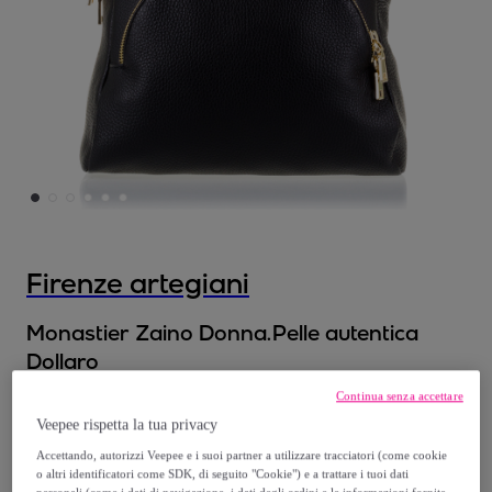
Firenze artegiani
Monastier Zaino Donna.Pelle autentica
Dollaro
Modello:
UNICA
Continua senza accettare
Veepee rispetta la tua privacy
64
,
€
99
Accettando, autorizzi Veepee e i suoi partner a utilizzare tracciatori (come cookie
o altri identificatori come SDK, di seguito "Cookie") e a trattare i tuoi dati