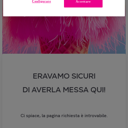
Configurare
Accettare
ERAVAMO SICURI
DI AVERLA MESSA QUI!
Ci spiace, la pagina richiesta è introvabile.