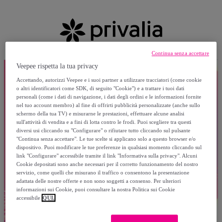
Continua senza accettare
Veepee rispetta la tua privacy
Accettando, autorizzi Veepee e i suoi partner a utilizzare tracciatori (come cookie
o altri identificatori come SDK, di seguito "Cookie") e a trattare i tuoi dati
personali (come i dati di navigazione, i dati degli ordini e le informazioni fornite
nel tuo account membro) al fine di offrirti pubblicità personalizzate (anche sullo
schermo della tua TV) e misurarne le prestazioni, effettuare alcune analisi
sull'attività di vendita e a fini di lotta contro le frodi. Puoi scegliere tra questi
diversi usi cliccando su "Configurare" o rifiutare tutto cliccando sul pulsante
"Continua senza accettare". Le tue scelte si applicano solo a questo browser e/o
dispositivo. Puoi modificare le tue preferenze in qualsiasi momento cliccando sul
link "Configurare" accessibile tramite il link "Informativa sulla privacy". Alcuni
Cookie depositati sono anche necessari per il corretto funzionamento del nostro
servizio, come quelli che misurano il traffico o consentono la presentazione
adattata delle nostre offerte e non sono soggetti a consenso. Per ulteriori
informazioni sui Cookie, puoi consultare la nostra Politica sui Cookie
accessibile
QUI.