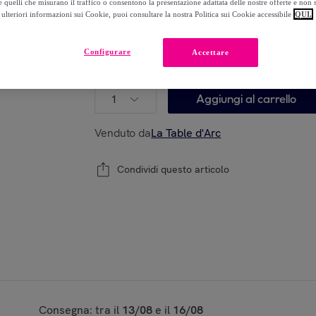
 quelli che misurano il traffico o consentono la presentazione adattata delle nostre offerte e non 
-
20
%
ulteriori informazioni sui Cookie, puoi consultare la nostra Politica sui Cookie accessibile
QUI.
Configurare
Accettare
Modello:
Piatto da dessert rosso 19,5 cm Fac
1
Aggiungi al carrello
Venduto da
La Table d'Arc
Condividi questo articolo
Consegna: tra il
13/08
e il
16/08