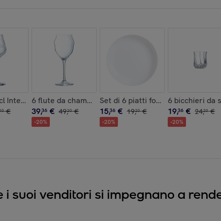
s Time - Luminarc
m Pampille - Luminarc
7cl Intense - Cristal d'Arques
6 flute da champagne 30 cl Macaron - Chef&Sommeli
Set di 6 piatti fondi neri 17 cm Fr
6 bicchieri da 
39
,
€
15
,
€
19
,
€
€
36
49
,
€
36
19
,
€
36
24
,
€
50
20
20
20
-
20
%
-
20
%
-
20
%
e i suoi venditori si impegnano a render