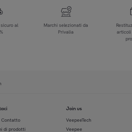
sicuro al
Marchi selezionati da
Restitu
0%
Privalia
articoli
pr
n
taci
Join us
& Contatto
VeepeeTech
i di prodotti
Veepee