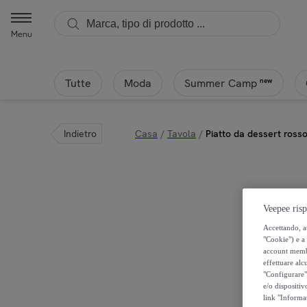
Menu
Tutte
Moda
new
Summer Camp
Indietro
Casa
/
Tavola
/
Piatto da dessert ross
Veepee risp
Accettando, au
"Cookie") e a 
account membro
effettuare alcu
"Configurare" 
e/o dispositiv
link "Informa