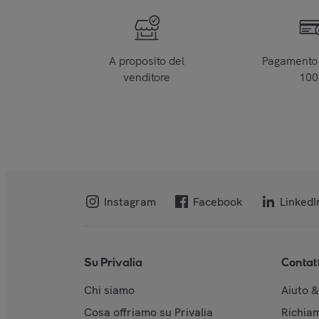
A proposito del
Pagamento 
venditore
10
Instagram
Facebook
LinkedI
Su Privalia
Contat
Chi siamo
Aiuto 
Cosa offriamo su Privalia
Richiam