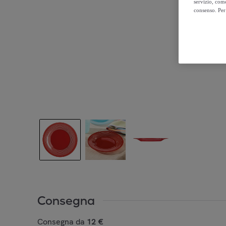
servizio, come
consenso. Per 
Consegna
Consegna da
12 €