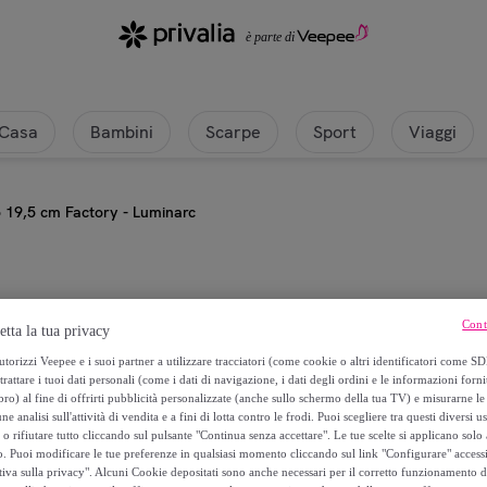
Casa
Bambini
Scarpe
Sport
Viaggi
o 19,5 cm Factory - Luminarc
Luminarc
Cont
etta la tua privacy
Piatto da dessert rosso 19,5 cm F
torizzi Veepee e i suoi partner a utilizzare tracciatori (come cookie o altri identificatori come SD
trattare i tuoi dati personali (come i dati di navigazione, i dati degli ordini e le informazioni forni
) al fine di offrirti pubblicità personalizzate (anche sullo schermo della tua TV) e misurarne le 
4
,
€
00
ne analisi sull'attività di vendita e a fini di lotta contro le frodi. Puoi scegliere tra questi diversi u
o rifiutare tutto cliccando sul pulsante "Continua senza accettare". Le tue scelte si applicano sol
o. Puoi modificare le tue preferenze in qualsiasi momento cliccando sul link "Configurare" accessib
5
,
€
00
tiva sulla privacy". Alcuni Cookie depositati sono anche necessari per il corretto funzionamento d