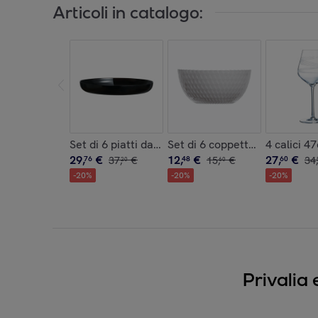
Articoli in catalogo:
Set di 6 piatti da Mezzé fondi neri 29 cm Friend'
Set di 6 coppette grigie 13 c
4 calici 4
29
,
€
12
,
€
27
,
€
76
37
,
€
48
15
,
€
60
34
,
20
60
-
20
%
-
20
%
-
20
%
Privalia 