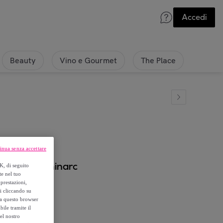
Accedi
Beauty
Vino e Gourmet
The Place
inua senza accettare
actory - Luminarc
K, di seguito
te nel tuo
prestazioni,
si cliccando su
o a questo browser
ile tramite il
el nostro