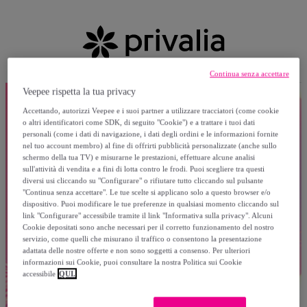
Continua senza accettare
Veepee rispetta la tua privacy
Accettando, autorizzi Veepee e i suoi partner a utilizzare tracciatori (come cookie
o altri identificatori come SDK, di seguito "Cookie") e a trattare i tuoi dati
personali (come i dati di navigazione, i dati degli ordini e le informazioni fornite
nel tuo account membro) al fine di offrirti pubblicità personalizzate (anche sullo
schermo della tua TV) e misurarne le prestazioni, effettuare alcune analisi
sull'attività di vendita e a fini di lotta contro le frodi. Puoi scegliere tra questi
diversi usi cliccando su "Configurare" o rifiutare tutto cliccando sul pulsante
"Continua senza accettare". Le tue scelte si applicano solo a questo browser e/o
dispositivo. Puoi modificare le tue preferenze in qualsiasi momento cliccando sul
link "Configurare" accessibile tramite il link "Informativa sulla privacy". Alcuni
Cookie depositati sono anche necessari per il corretto funzionamento del nostro
servizio, come quelli che misurano il traffico o consentono la presentazione
adattata delle nostre offerte e non sono soggetti a consenso. Per ulteriori
informazioni sui Cookie, puoi consultare la nostra Politica sui Cookie
accessibile
QUI.