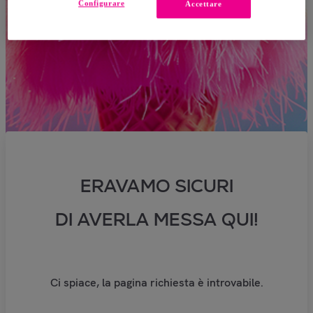
Configurare
Accettare
ERAVAMO SICURI
DI AVERLA MESSA QUI!
Ci spiace, la pagina richiesta è introvabile.